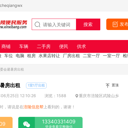
eqiangwx
发
商铺
车辆
二手房
便民
供求
陵
车位
电脑
租房
水果店转让
厂房出租
二室一厅
一室一厅
检
村委会避暑房出租
暑房出租
置顶
1室1厅出租
6月25日 12:10:26
浏览：1588
重庆市涪陵区武陵山乡
时，请说是在
涪陵信息帮
上看到的，谢谢！
13340331409
09
登录查看完整微信