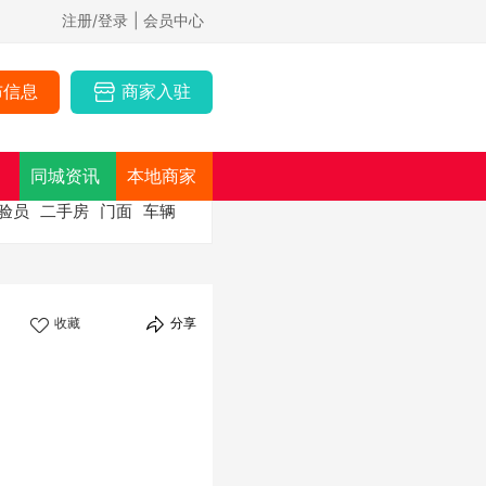
注册/登录
| 会员中心
布信息
商家入驻
同城资讯
本地商家
验员
二手房
门面
车辆
收藏
分享