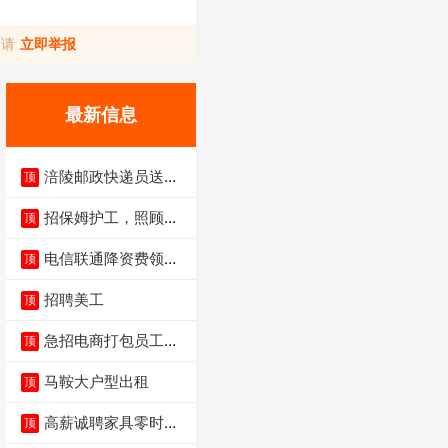
，请
立即举报
最新信息
涪陵邮政快递员送货
顶
员三轮车面包车都行
招保姆护工，照顾病
顶
人
电信联通降资费领价
顶
值5000电瓶车手
招聘美工
顶
急招电商打包员工作
顶
内容：货品分拣打包
马鞍大户型出租
顶
高薪诚聘家具零时促
顶
销（可日结）