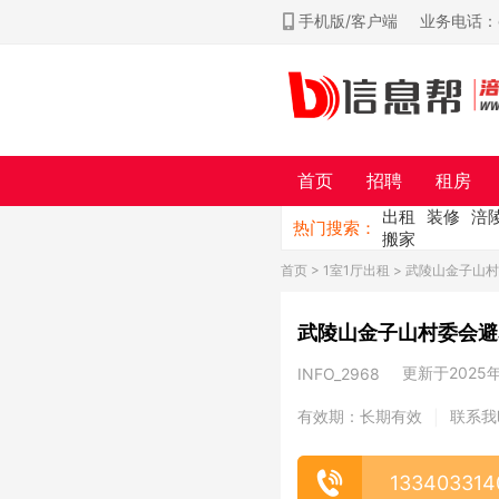
手机版/客户端
业务电话：ch
首页
招聘
租房
出租
装修
涪
热门搜索：
搬家
首页
>
1室1厅出租
> 武陵山金子山
武陵山金子山村委会避
更新于2025年0
INFO_2968
有效期：长期有效
联系我
|
133403314