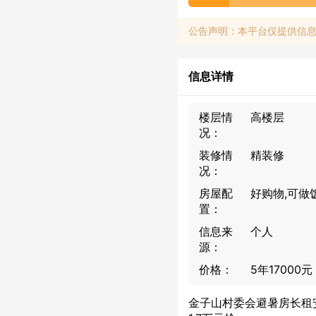
公告声明：本平台仅提供信
信息详情
楼层情
高楼层
况：
装修情
精装修
况：
房屋配
好购物,可做
置：
信息来
个人
源：
价格：
5年17000
金子山村委会避暑房长租