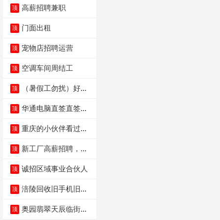
高薪招聘兼职
顶
门面出租
顶
宠物店招聘运营
顶
空调车间周结工
顶
（暑假工勿扰）好想
顶
来省钱超市宏声桥店
华通电脑直签直签直
顶
签
重庆的小伙伴看过
顶
来，我这边是和重庆
本
新工厂高薪招聘，普
顶
工100人
诚招区域事业合伙人
顶
涪陵回收旧手机旧电
顶
脑旧衣服
奥园翡翠天辰临街餐
顶
饮门面低价转让