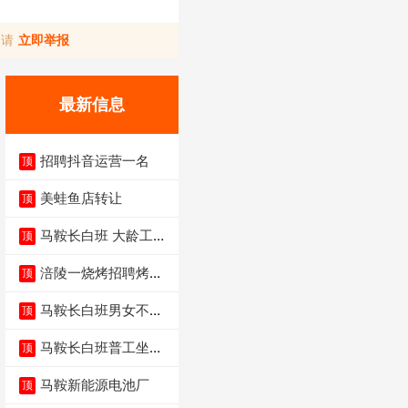
，请
立即举报
最新信息
招聘抖音运营一名
顶
美蛙鱼店转让
顶
马鞍长白班 大龄工大
顶
量招聘中
涪陵一烧烤招聘烤工
顶
两名 男女不限
马鞍长白班男女不限
顶
不体检坐着上班
马鞍长白班普工坐班
顶
4500-5500
马鞍新能源电池厂
顶