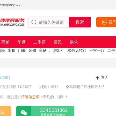
eqiangwx
发
商铺
车辆
二手房
便民
供求
涪陵
出租
门面
装修
车辆
厂房出租
水果店转让
一室一厅
二手
置顶
1厅出租
6月26日 11:21:07
浏览：1811
马鞍杨二坪小区2-6-7
时，请说是在
涪陵信息帮
上看到的，谢谢！
13340361362
62
登录查看完整微信