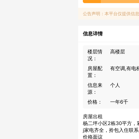
公告声明：本平台仅提供信
信息详情
楼层情
高楼层
况：
房屋配
有空调,有电
置：
信息来
个人
源：
价格：
一年6千
房屋出租
杨二坪小区2栋30平方
j家电齐全，拎包入住联系电话
价格面议