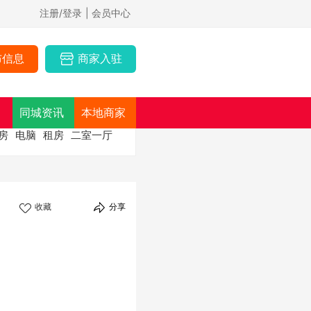
注册/登录
| 会员中心
布信息
商家入驻
同城资讯
本地商家
房
电脑
租房
二室一厅
收藏
分享