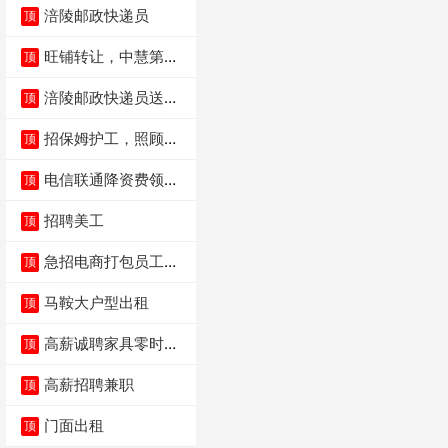
涪陵邮政快递员
顶
旺铺转让，中慧第一
顶
城火锅店
涪陵邮政快递员送货
顶
员三轮车面包车都行
招保姆护工，照顾病
顶
人
电信联通降资费领价
顶
值5000电瓶车手
招聘美工
顶
急招电商打包员工作
顶
内容：货品分拣打包
马鞍大户型出租
顶
高薪诚聘家具零时促
顶
销（可日结）
高薪招聘兼职
顶
门面出租
顶