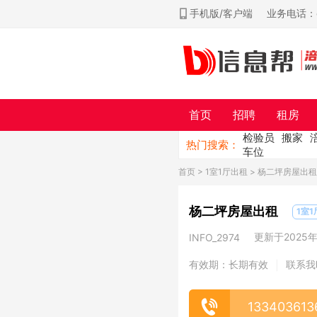
手机版/客户端
业务电话：ch
首页
招聘
租房
检验员
搬家
热门搜索：
车位
首页
>
1室1厅出租
> 杨二坪房屋出租
杨二坪房屋出租
1室
更新于2025年0
INFO_2974
有效期：长期有效
联系我
|
133403613