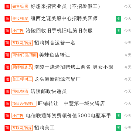
好想来招营业员（不招暑假工）
顶
销售/店员
今天
纽西之谜美服中心招聘美容师
顶
美妆/美发
图
今天
涪陵回收旧手机旧电脑旧衣服
顶
小广告
图
今天
招聘抖音运营一名
顶
互联网/传媒
今天
美蛙鱼店转让
顶
商铺/门面/店面
今天
涪陵一烧烤招聘烤工两名 男女不限
顶
厨师/服务员
今天
龙头港新能源汽配厂
顶
普工/零时工
今天
涪陵邮政快递员
顶
司机/物流
今天
旺铺转让，中慧第一城火锅店
顶
项目合作/转让
今天
电信联通降资费领价值5000电瓶车手
顶
小广告
图
今天
招聘美工
顶
互联网/传媒
图
今天