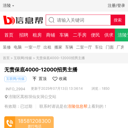
涪陵
注册/登录
首页
招聘
租房
商铺
车辆
二手房
便民
供求
涪陵
装修
电脑
一室一厅
出租
搬家
车辆
二室一厅
车位
门面
厂房
首页
>
互联网/传媒
> 无责保底4000-12000招男主播
无责保底4000-12000招男主播
置顶
收藏
互联网/传媒
更新于2025年07月13日 13:36:14
浏览：1850
INFO_2994
涪陵区蒿枝坝仙女洞公交站
有效期：已过期
联系时请说是在
涪陵信息帮
上看到的！
|
18581208300
拨打电话