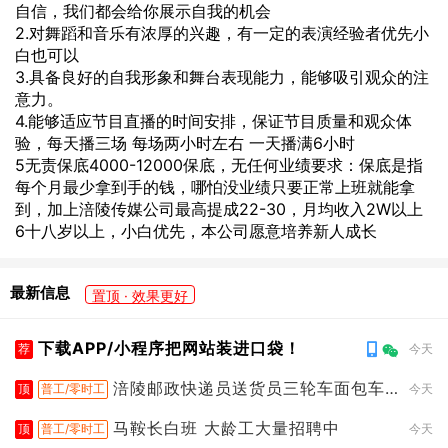
自信，我们都会给你展示自我的机会
2.对舞蹈和音乐有浓厚的兴趣，有一定的表演经验者优先小
白也可以
3.具备良好的自我形象和舞台表现能力，能够吸引观众的注
意力。
4.能够适应节目直播的时间安排，保证节目质量和观众体
验，每天播三场 每场两小时左右 一天播满6小时
5无责保底4000-12000保底，无任何业绩要求：保底是指
每个月最少拿到手的钱，哪怕没业绩只要正常上班就能拿
到，加上涪陵传媒公司最高提成22-30，月均收入2W以上
6十八岁以上，小白优先，本公司愿意培养新人成长
最新信息
置顶 · 效果更好
下载APP/小程序把网站装进口袋！
荐
今天
涪陵邮政快递员送货员三轮车面包车
顶
普工/零时工
今天
都行
马鞍长白班 大龄工大量招聘中
顶
普工/零时工
今天