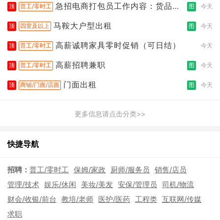
急招电商打包员工作内容：货品分
顶
普工/零时工
图
今天
拣打包
马鞍大户型出租
顶
四室及以上
图
今天
高薪诚聘家具零时促销（可日结）
顶
普工/零时工
今天
高薪招聘兼职
顶
普工/零时工
图
今天
门面出租
顶
商铺/门面/店面
图
今天
更多信息请点击分类>>
快捷导航
招聘：
普工/零时工
保姆/家政
厨师/服务员
销售/店员
管理/技术
娱乐/休闲
美妆/美发
安保/管理员
司机/物流
财会/收银/前台
教培/老师
医护/医药
工程类
互联网/传媒
求职