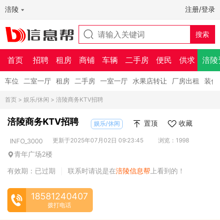
涪陵
注册/登录
首页
招聘
租房
商铺
车辆
二手房
便民
供求
涪陵
车位
二室一厅
租房
二手房
一室一厅
水果店转让
厂房出租
装修
首页
>
娱乐/休闲
> 涪陵商务KTV招聘
涪陵商务KTV招聘
置顶
收藏
娱乐/休闲
更新于2025年07月02日 09:23:45
浏览：1998
INFO_3000
青年广场2楼
有效期：已过期
联系时请说是在
涪陵信息帮
上看到的！
|
18581240407
拨打电话