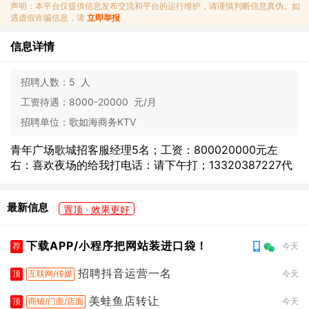
声明：本平台仅提供信息发布交流和平台的运行维护，请谨慎判断信息真伪。如
遇虚假诈骗信息，请
立即举报
信息详情
招聘人数：
5 人
工资待遇：
8000-20000 元/月
招聘单位：
歌如海商务KTV
青年广场歌城招客服经理5名；工资：800020000元左
右：喜欢夜场的给我打电话：请下午打；13320387227代
最新信息
置顶 · 效果更好
下载APP/小程序把网站装进口袋！
荐
今天
招聘抖音运营一名
顶
互联网/传媒
今天
美蛙鱼店转让
顶
商铺/门面/店面
今天