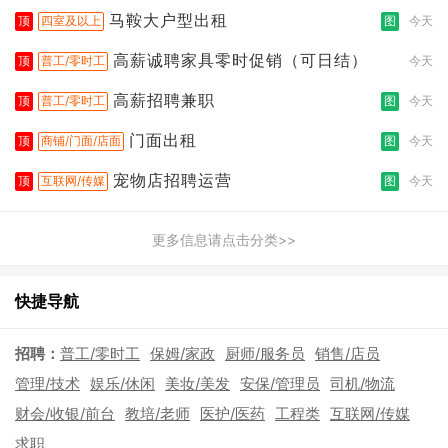
拣打包
马鞍大户型出租
顶
四室及以上
图
今天
高薪诚聘家具零时促销（可日结）
顶
普工/零时工
今天
高薪招聘兼职
顶
普工/零时工
图
今天
门面出租
顶
商铺/门面/店面
图
今天
宠物店招聘运营
顶
互联网/传媒
图
今天
更多信息请点击分类>>
快捷导航
招聘：
普工/零时工
保姆/家政
厨师/服务员
销售/店员
管理/技术
娱乐/休闲
美妆/美发
安保/管理员
司机/物流
财会/收银/前台
教培/老师
医护/医药
工程类
互联网/传媒
求职