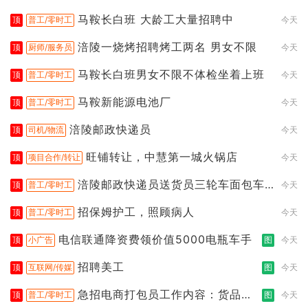
马鞍长白班 大龄工大量招聘中
顶
普工/零时工
今天
涪陵一烧烤招聘烤工两名 男女不限
顶
厨师/服务员
今天
马鞍长白班男女不限不体检坐着上班
顶
普工/零时工
今天
马鞍新能源电池厂
顶
普工/零时工
今天
涪陵邮政快递员
顶
司机/物流
今天
旺铺转让，中慧第一城火锅店
顶
项目合作/转让
今天
涪陵邮政快递员送货员三轮车面包车
顶
普工/零时工
今天
都行
招保姆护工，照顾病人
顶
普工/零时工
今天
电信联通降资费领价值5000电瓶车手
顶
小广告
图
今天
招聘美工
顶
互联网/传媒
图
今天
急招电商打包员工作内容：货品分
顶
普工/零时工
图
今天