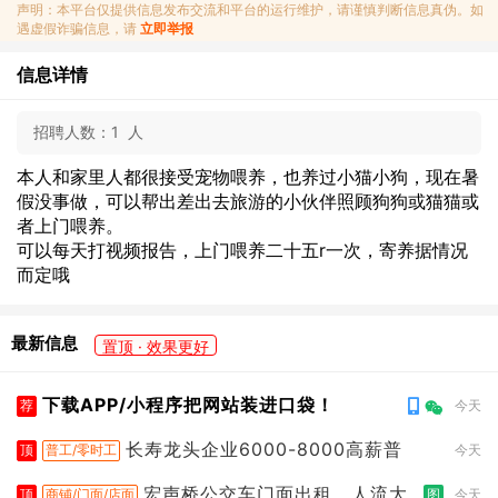
声明：本平台仅提供信息发布交流和平台的运行维护，请谨慎判断信息真伪。如
遇虚假诈骗信息，请
立即举报
信息详情
招聘人数：
1 人
本人和家里人都很接受宠物喂养，也养过小猫小狗，现在暑
假没事做，可以帮出差出去旅游的小伙伴照顾狗狗或猫猫或
者上门喂养。
可以每天打视频报告，上门喂养二十五r一次，寄养据情况
而定哦
最新信息
置顶 · 效果更好
下载APP/小程序把网站装进口袋！
荐
今天
长寿龙头企业6000-8000高薪普
顶
普工/零时工
今天
宏声桥公交车门面出租，人流大
顶
商铺/门面/店面
图
今天