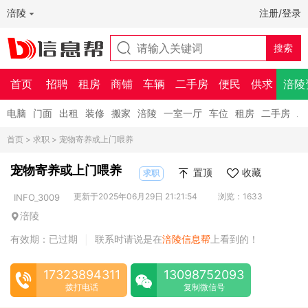
涪陵
注册/登录
首页
招聘
租房
商铺
车辆
二手房
便民
供求
涪陵
电脑
门面
出租
装修
搬家
涪陵
一室一厅
车位
租房
二手房
二
首页
>
求职
> 宠物寄养或上门喂养
宠物寄养或上门喂养
置顶
收藏
求职
更新于2025年06月29日 21:21:54
浏览：1633
INFO_3009
涪陵
有效期：已过期
联系时请说是在
涪陵信息帮
上看到的！
|
17323894311
13098752093
拨打电话
复制微信号