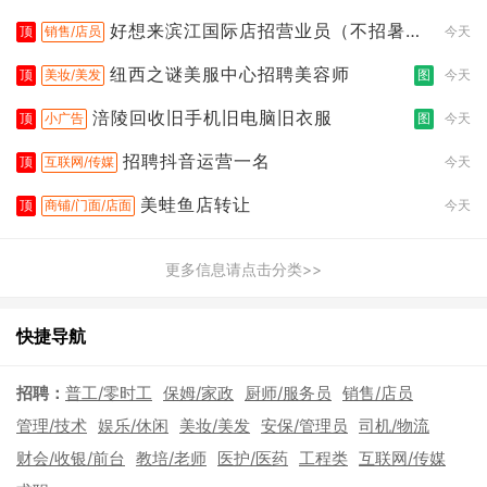
桥店
好想来滨江国际店招营业员（不招暑假
顶
销售/店员
今天
工
纽西之谜美服中心招聘美容师
顶
美妆/美发
图
今天
涪陵回收旧手机旧电脑旧衣服
顶
小广告
图
今天
招聘抖音运营一名
顶
互联网/传媒
今天
美蛙鱼店转让
顶
商铺/门面/店面
今天
更多信息请点击分类>>
快捷导航
招聘：
普工/零时工
保姆/家政
厨师/服务员
销售/店员
管理/技术
娱乐/休闲
美妆/美发
安保/管理员
司机/物流
财会/收银/前台
教培/老师
医护/医药
工程类
互联网/传媒