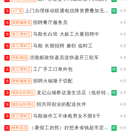
上门办理移动联通电信降资费叠加无限
顶
小广告
图
今天
流
招聘餐厅服务员
顶
厨师/服务员
今天
马鞍长白班 大龄工大量招聘中
顶
普工/零时工
今天
马鞍 长期招聘 兼职 临时工
顶
普工/零时工
今天
涪陵邮政快递员送快递开三轮车
顶
司机/物流
今天
工厂手工订单外包
顶
普工/零时工
图
今天
招聘火锅墩子切配
顶
厨师/服务员
今天
龙记山城桥达漫生活店（低价转
顶
项目合作/转让
图
今天
让）
招共同创业的配送伙伴
顶
项目合作/转让
今天
马鞍操作工不体检男女不限6千
顶
普工/零时工
今天
（暑假工勿扰）好想来省钱超市宏声
顶
销售/店员
图
今天