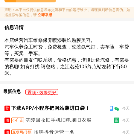
声明：本平台仅提供信息发布交流和平台的运行维护，请谨慎判断信息真伪。如
遇虚假诈骗信息，请
立即举报
信息详情
本店经营汽车维修保养喷漆装饰贴膜美容。
汽车保养免工时费，免费检查，改装氙气灯，卖车险，车贷
等，买卖二手车。
有需要的朋友们联系我，价格优惠，涪陵远途汽修，有需要
的私聊 如有打扰 请忽略，之江名苑105终点站左转下行50
米。
最新信息
置顶 · 效果更好
下载APP/小程序把网站装进口袋！
荐
今天
涪陵回收旧手机旧电脑旧衣服
顶
小广告
图
今天
招聘抖音运营一名
顶
互联网/传媒
今天