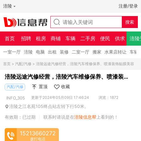
涪陵
注册/登录
首页
招聘
租房
商铺
车辆
二手房
便民
供求
涪陵
一室一厅
涪陵
电脑
出租
装修
二室一厅
搬家
水果店转让
车辆
首页
>
汽配/汽修
> 涪陵远途汽修经营，涪陵汽车维修保养、喷漆装饰贴膜美容
涪陵远途汽修经营，涪陵汽车维修保养、喷漆装
饰贴膜美容
置顶
收藏
汽配/汽修
更新于2024年05月09日 17:46:24
浏览：1872
INFO_305
涪陵之江名苑105终点站左转下行50米。
有效期：已过期
联系时请说是在
涪陵信息帮
上看到的！
|
15213660272
拨打电话