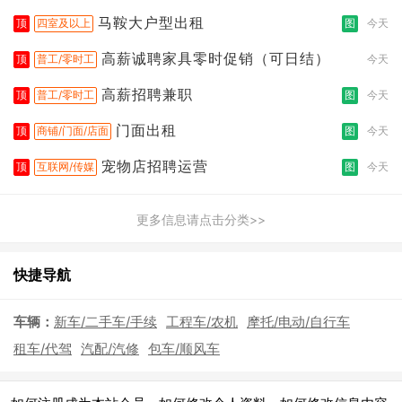
拣打包
马鞍大户型出租
顶
四室及以上
图
今天
高薪诚聘家具零时促销（可日结）
顶
普工/零时工
今天
高薪招聘兼职
顶
普工/零时工
图
今天
门面出租
顶
商铺/门面/店面
图
今天
宠物店招聘运营
顶
互联网/传媒
图
今天
更多信息请点击分类>>
快捷导航
车辆：
新车/二手车/手续
工程车/农机
摩托/电动/自行车
租车/代驾
汽配/汽修
包车/顺风车
|
|
|