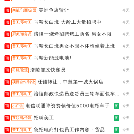
美蛙鱼店转让
顶
商铺/门面/店面
今天
马鞍长白班 大龄工大量招聘中
顶
普工/零时工
今天
涪陵一烧烤招聘烤工两名 男女不限
顶
厨师/服务员
今天
马鞍长白班男女不限不体检坐着上班
顶
普工/零时工
今天
马鞍新能源电池厂
顶
普工/零时工
今天
涪陵邮政快递员
顶
司机/物流
今天
旺铺转让，中慧第一城火锅店
顶
项目合作/转让
今天
涪陵邮政快递员送货员三轮车面包车
顶
普工/零时工
今天
都行
电信联通降资费领价值5000电瓶车手
顶
小广告
图
今天
招聘美工
顶
互联网/传媒
图
今天
急招电商打包员工作内容：货品分
顶
普工/零时工
图
今天