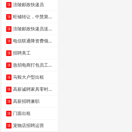
涪陵邮政快递员
顶
旺铺转让，中慧第一
顶
城火锅店
涪陵邮政快递员送货
顶
员三轮车面包车都行
电信联通降资费领价
顶
值5000电瓶车手
招聘美工
顶
急招电商打包员工作
顶
内容：货品分拣打包
马鞍大户型出租
顶
高薪诚聘家具零时促
顶
销（可日结）
高薪招聘兼职
顶
门面出租
顶
宠物店招聘运营
顶