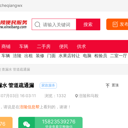
eqiangwx
发
商铺
车辆
二手房
便民
供求
车辆
涪陵
出租
装修
门面
水果店转让
电脑
检验员
二室一厅
锁 查漏水 管道疏通漏
开锁换锁 换智能锁 查漏水 管道疏通漏
置顶
家政服务
7月03日 16:03:11
浏览：1332
涪陵和马鞍
，请说是在
涪陵信息帮
上看到的，谢谢！
15823539276
76
登录查看完整微信