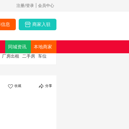
注册/登录
| 会员中心
布信息
商家入驻
同城资讯
本地商家
厂房出租
二手房
车位
收藏
分享