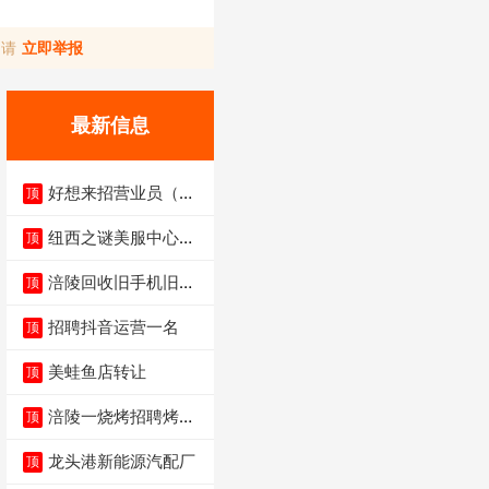
，请
立即举报
最新信息
好想来招营业员（不
顶
招暑假工）
纽西之谜美服中心招
顶
聘美容师
涪陵回收旧手机旧电
顶
脑旧衣服
招聘抖音运营一名
顶
美蛙鱼店转让
顶
涪陵一烧烤招聘烤工
顶
两名 男女不限
龙头港新能源汽配厂
顶