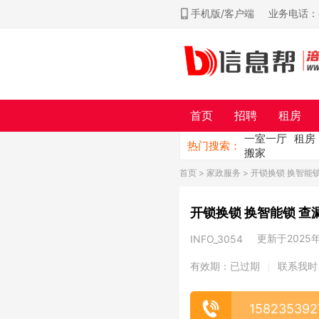
手机版/客户端
业务电话：ch
首页
招聘
租房
一室一厅
租房
热门搜索：
搬家
首页
>
家政服务
> 开锁换锁 换智能
更新于2025年0
INFO_3054
有效期：已过期
联系我时
|
158235392