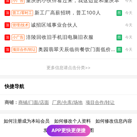
重庆的小伙伴看过来，我这边是和重庆本
顶
小广告
今天
新工厂高薪招聘，普工100人
顶
普工/零时工
图
今天
诚招区域事业合伙人
顶
管理/技术
今天
涪陵回收旧手机旧电脑旧衣服
顶
小广告
图
今天
奥园翡翠天辰临街餐饮门面低价转
顶
项目合作/转让
图
今天
让
更多信息请点击分类>>
快捷导航
商铺：
商铺/门面/店面
厂房/仓库/场地
项目合作/转让
|
|
|
如何注册成为本站会员
如何修改个人资料
如何修改信息内容
|
发布广告须知
APP更快更便捷
网站地图