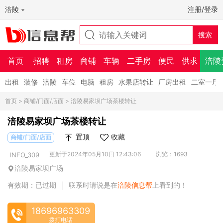
涪陵
注册/登录
首页
招聘
租房
商铺
车辆
二手房
便民
供求
涪陵
出租
装修
涪陵
车位
电脑
租房
水果店转让
厂房出租
二室一厅
首页
>
商铺/门面/店面
> 涪陵易家坝广场茶楼转让
涪陵易家坝广场茶楼转让
置顶
收藏
商铺/门面/店面
更新于2024年05月10日 12:43:06
浏览：1693
INFO_309
涪陵易家坝广场
有效期：已过期
联系时请说是在
涪陵信息帮
上看到的！
|
18696963309
拨打电话