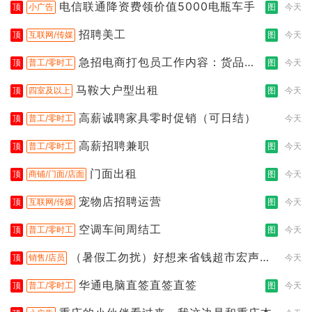
电信联通降资费领价值5000电瓶车手
顶
小广告
图
今天
招聘美工
顶
互联网/传媒
图
今天
急招电商打包员工作内容：货品分
顶
普工/零时工
图
今天
拣打包
马鞍大户型出租
顶
四室及以上
图
今天
高薪诚聘家具零时促销（可日结）
顶
普工/零时工
今天
高薪招聘兼职
顶
普工/零时工
图
今天
门面出租
顶
商铺/门面/店面
图
今天
宠物店招聘运营
顶
互联网/传媒
图
今天
空调车间周结工
顶
普工/零时工
图
今天
（暑假工勿扰）好想来省钱超市宏声桥
顶
销售/店员
今天
店
华通电脑直签直签直签
顶
普工/零时工
图
今天