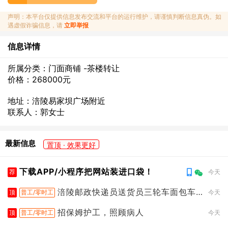
声明：本平台仅提供信息发布交流和平台的运行维护，请谨慎判断信息真伪。如
遇虚假诈骗信息，请
立即举报
信息详情
所属分类：门面商铺 -茶楼转让
价格：268000元
地址：涪陵易家坝广场附近
联系人：郭女士
最新信息
置顶 · 效果更好
下载APP/小程序把网站装进口袋！
荐
今天
涪陵邮政快递员送货员三轮车面包车
顶
普工/零时工
今天
都行
招保姆护工，照顾病人
顶
普工/零时工
今天