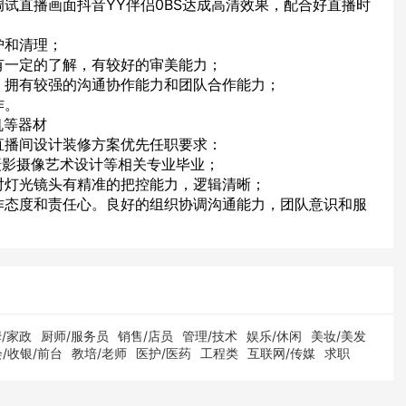
调试直播画面抖音YY伴侣0BS达成高清效果，配合好直播时
护和清理；
有一定的了解，有较好的审美能力；
，拥有较强的沟通协作能力和团队合作能力；
作。
机等器材
直播间设计装修方案优先任职要求：
摄影摄像艺术设计等相关专业毕业；
对灯光镜头有精准的把控能力，逻辑清晰；
作态度和责任心。良好的组织协调沟通能力，团队意识和服
/家政
厨师/服务员
销售/店员
管理/技术
娱乐/休闲
美妆/美发
/收银/前台
教培/老师
医护/医药
工程类
互联网/传媒
求职