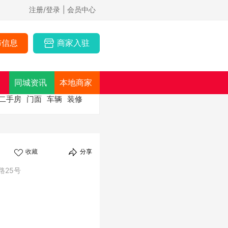
注册/登录
| 会员中心
布信息
商家入驻
同城资讯
本地商家
二手房
门面
车辆
装修
收藏
分享
路25号