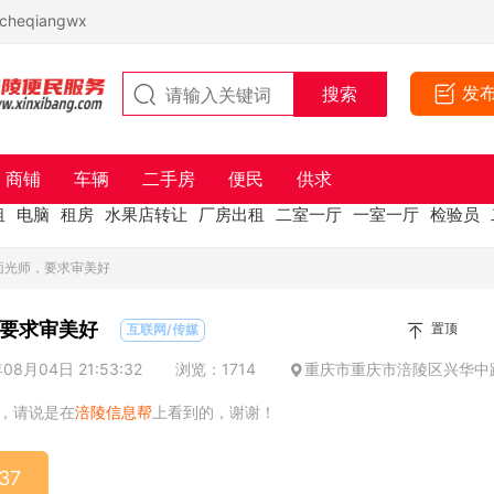
eqiangwx
发
商铺
车辆
二手房
便民
供求
租
电脑
租房
水果店转让
厂房出租
二室一厅
一室一厅
检验员
面光师，要求审美好
要求审美好
置顶
互联网/传媒
8月04日 21:53:32
浏览：1714
重庆市重庆市涪陵区兴华中
，请说是在
涪陵信息帮
上看到的，谢谢！
37