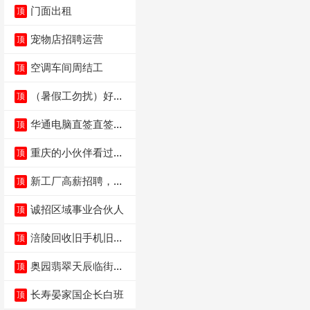
门面出租
顶
宠物店招聘运营
顶
空调车间周结工
顶
（暑假工勿扰）好想
顶
来省钱超市宏声桥店
华通电脑直签直签直
顶
签
重庆的小伙伴看过
顶
来，我这边是和重庆
本
新工厂高薪招聘，普
顶
工100人
诚招区域事业合伙人
顶
涪陵回收旧手机旧电
顶
脑旧衣服
奥园翡翠天辰临街餐
顶
饮门面低价转让
长寿晏家国企长白班
顶