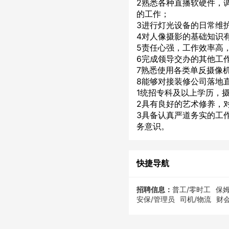
2熟悉各种直播软硬件，
的工作；
3进行灯光设备的日常维
4对人像摄影的基础知识
5责任心强，工作效率高
6完成领导交办的其他工
7熟悉使用各类单反摄像
8能够对接装修公司落地
1统招专科及以上学历，
2具有良好的艺术修养，
3具备认真严道务实的工
务意识。
快捷导航
招聘信息：
普工/零时工
保姆
安保/管理员
司机/物流
财会