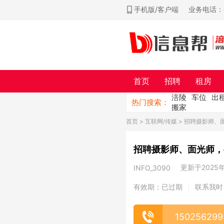
手机版/客户端
业务电话：ch
首页
招聘
租房
涪陵
车位
出
热门搜索：
搬家
首页
>
互联网/传媒
> 招聘摄影师、
招聘摄影师、面光师，
更新于2025年0
INFO_3090
有效期：已过期
联系我时
|
150256299