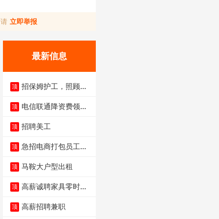
，请
立即举报
最新信息
招保姆护工，照顾病
顶
人
电信联通降资费领价
顶
值5000电瓶车手
招聘美工
顶
急招电商打包员工作
顶
内容：货品分拣打包
马鞍大户型出租
顶
高薪诚聘家具零时促
顶
销（可日结）
高薪招聘兼职
顶