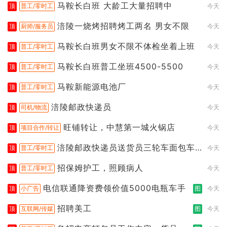
马鞍长白班 大龄工大量招聘中
顶
普工/零时工
今天
涪陵一烧烤招聘烤工两名 男女不限
顶
厨师/服务员
今天
马鞍长白班男女不限不体检坐着上班
顶
普工/零时工
今天
马鞍长白班普工坐班4500-5500
顶
普工/零时工
今天
马鞍新能源电池厂
顶
普工/零时工
今天
涪陵邮政快递员
顶
司机/物流
今天
旺铺转让，中慧第一城火锅店
顶
项目合作/转让
今天
涪陵邮政快递员送货员三轮车面包车
顶
普工/零时工
今天
都行
招保姆护工，照顾病人
顶
普工/零时工
今天
电信联通降资费领价值5000电瓶车手
顶
小广告
图
今天
招聘美工
顶
互联网/传媒
图
今天