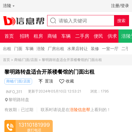
涪陵
注册/登录
首页
招聘
租房
商铺
车辆
二手房
便民
供求
涪陵
出租
门面
车辆
涪陵
厂房出租
水果店转让
装修
一室一厅
二手
首页
>
商铺/门面/店面
> 黎明路转盘适合开茶楼餐馆的门面出租
黎明路转盘适合开茶楼餐馆的门面出租
置顶
收藏
商铺/门面/店面
更新于2024年05月10日 12:53:21
浏览：1795
INFO_311
黎明路转盘
有效期：已过期
联系时请说是在
涪陵信息帮
上看到的！
|
13110181999
拨打电话