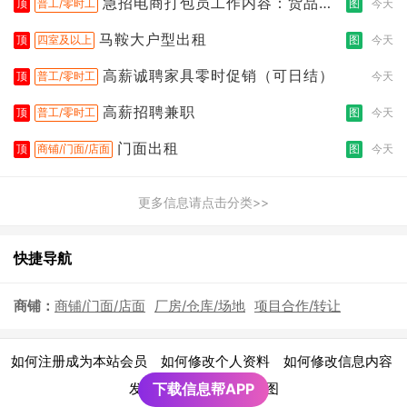
急招电商打包员工作内容：货品分
顶
普工/零时工
图
今天
拣打包
马鞍大户型出租
顶
四室及以上
图
今天
高薪诚聘家具零时促销（可日结）
顶
普工/零时工
今天
高薪招聘兼职
顶
普工/零时工
图
今天
门面出租
顶
商铺/门面/店面
图
今天
更多信息请点击分类>>
快捷导航
商铺：
商铺/门面/店面
厂房/仓库/场地
项目合作/转让
|
|
|
如何注册成为本站会员
如何修改个人资料
如何修改信息内容
|
发布广告须知
下载信息帮APP
网站地图