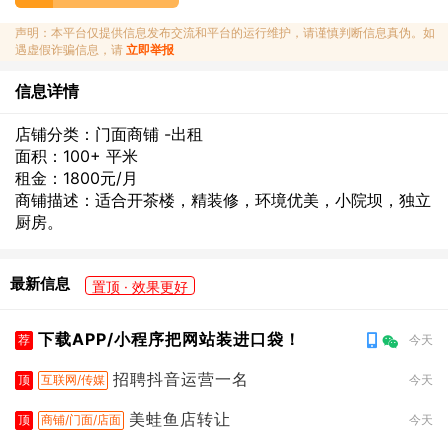
声明：本平台仅提供信息发布交流和平台的运行维护，请谨慎判断信息真伪。如
遇虚假诈骗信息，请
立即举报
信息详情
店铺分类：门面商铺 -出租
面积：100+ 平米
租金：1800元/月
商铺描述：适合开茶楼，精装修，环境优美，小院坝，独立
厨房。
最新信息
置顶 · 效果更好
下载APP/小程序把网站装进口袋！
荐
今天
招聘抖音运营一名
顶
互联网/传媒
今天
美蛙鱼店转让
顶
商铺/门面/店面
今天