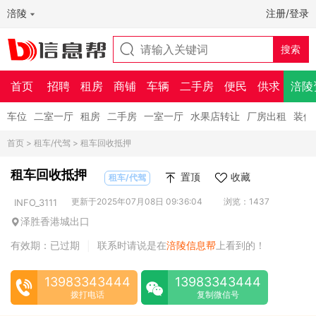
涪陵
注册/登录
首页
招聘
租房
商铺
车辆
二手房
便民
供求
涪陵
车位
二室一厅
租房
二手房
一室一厅
水果店转让
厂房出租
装修
首页
>
租车/代驾
> 租车回收抵押
租车回收抵押
置顶
收藏
租车/代驾
更新于2025年07月08日 09:36:04
浏览：1437
INFO_3111
泽胜香港城出口
有效期：已过期
联系时请说是在
涪陵信息帮
上看到的！
|
13983343444
13983343444
拨打电话
复制微信号