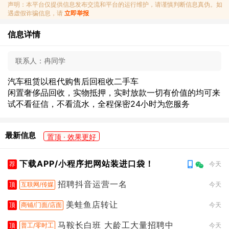
声明：本平台仅提供信息发布交流和平台的运行维护，请谨慎判断信息真伪。如
遇虚假诈骗信息，请
立即举报
信息详情
联系人：
冉同学
汽车租赁以租代购售后回租收二手车
闲置奢侈品回收，实物抵押，实时放款一切有价值的均可来
试不看征信，不看流水，全程保密24小时为您服务
最新信息
置顶 · 效果更好
下载APP/小程序把网站装进口袋！
荐
今天
招聘抖音运营一名
顶
互联网/传媒
今天
美蛙鱼店转让
顶
商铺/门面/店面
今天
马鞍长白班 大龄工大量招聘中
顶
普工/零时工
今天