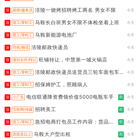
涪陵一烧烤招聘烤工两名 男女不限
顶
厨师/服务员
今天
马鞍长白班男女不限不体检坐着上班
顶
普工/零时工
今天
马鞍新能源电池厂
顶
普工/零时工
今天
涪陵邮政快递员
顶
司机/物流
今天
旺铺转让，中慧第一城火锅店
顶
项目合作/转让
今天
涪陵邮政快递员送货员三轮车面包车
顶
普工/零时工
今天
都行
招保姆护工，照顾病人
顶
普工/零时工
今天
电信联通降资费领价值5000电瓶车手
顶
小广告
图
今天
招聘美工
顶
互联网/传媒
图
今天
急招电商打包员工作内容：货品分
顶
普工/零时工
图
今天
拣打包
马鞍大户型出租
顶
四室及以上
图
今天