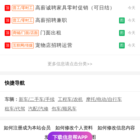
高薪诚聘家具零时促销（可日结）
顶
普工/零时工
今天
高薪招聘兼职
顶
普工/零时工
图
今天
门面出租
顶
商铺/门面/店面
图
今天
宠物店招聘运营
顶
互联网/传媒
图
今天
更多信息请点击分类>>
快捷导航
车辆：
新车/二手车/手续
工程车/农机
摩托/电动/自行车
租车/代驾
汽配/汽修
包车/顺风车
|
|
|
如何注册成为本站会员
如何修改个人资料
如何修改信息内容
|
发布广告须知
下载信息帮APP
网站地图