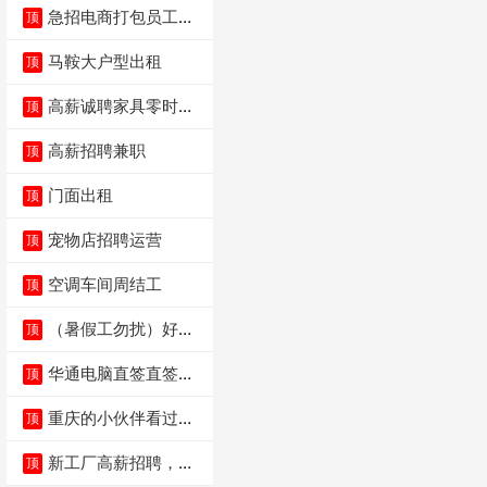
急招电商打包员工作
顶
内容：货品分拣打包
马鞍大户型出租
顶
高薪诚聘家具零时促
顶
销（可日结）
高薪招聘兼职
顶
门面出租
顶
宠物店招聘运营
顶
空调车间周结工
顶
（暑假工勿扰）好想
顶
来省钱超市宏声桥店
华通电脑直签直签直
顶
签
重庆的小伙伴看过
顶
来，我这边是和重庆
本
新工厂高薪招聘，普
顶
工100人