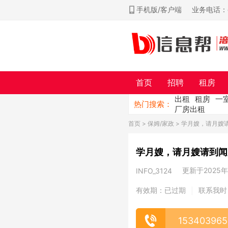
手机版/客户端
业务电话：ch
首页
招聘
租房
出租
租房
一
热门搜索：
厂房出租
首页
>
保姆/家政
> 学月嫂，请月嫂
学月嫂，请月嫂请到闻
更新于2025年0
INFO_3124
有效期：已过期
联系我时
|
153403965