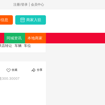
注册/登录
| 会员中心
布信息
商家入驻
同城资讯
本地商家
果店转让
车辆
车位
收藏
分享
00.30007