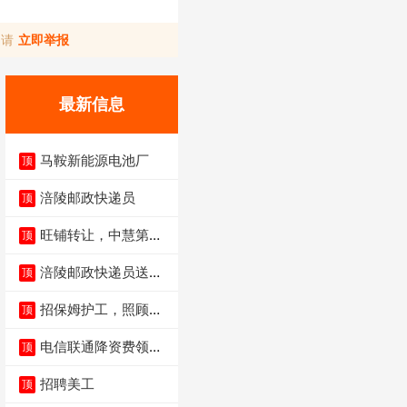
，请
立即举报
最新信息
马鞍新能源电池厂
顶
涪陵邮政快递员
顶
旺铺转让，中慧第一
顶
城火锅店
涪陵邮政快递员送货
顶
员三轮车面包车都行
招保姆护工，照顾病
顶
人
电信联通降资费领价
顶
值5000电瓶车手
招聘美工
顶