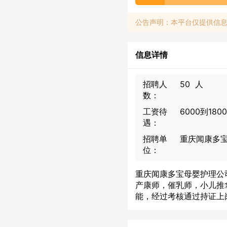
公告声明：本平台仅提供信
信息详情
招聘人
50 人
数：
工资待
6000到180
遇：
招聘单
重庆闻康多
位：
重庆闻康多宝母婴护理公
产康师，催乳师，小儿推
能，经过考核通过持证上岗