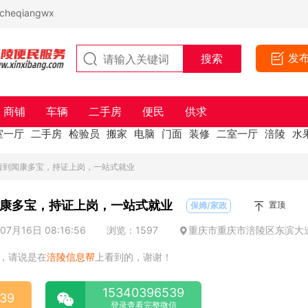
eqiangwx
发
商铺
车辆
二手房
便民
供求
室一厅
二手房
检验员
搬家
电脑
门面
装修
二室一厅
涪陵
水
请到闻康多宝，持证上岗，一站式就业
康多宝，持证上岗，一站式就业
置顶
保姆/家政
7月16日 08:16:56
浏览：1597
重庆市重庆市涪陵区东滨大道3
，请说是在
涪陵信息帮
上看到的，谢谢！
15340396539
39
登录查看完整微信