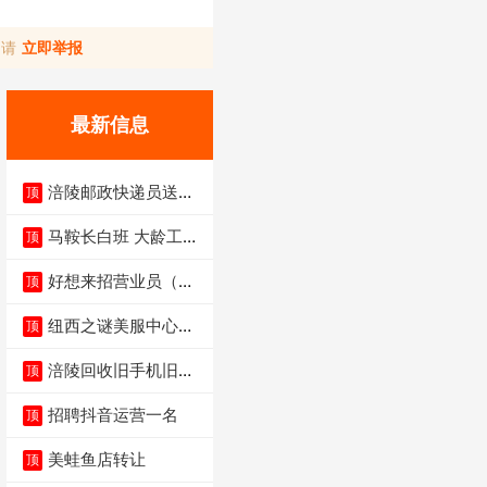
，请
立即举报
最新信息
涪陵邮政快递员送货
顶
员三轮车面包车都行
马鞍长白班 大龄工大
顶
量招聘中
好想来招营业员（不
顶
招暑假工）
纽西之谜美服中心招
顶
聘美容师
涪陵回收旧手机旧电
顶
脑旧衣服
招聘抖音运营一名
顶
美蛙鱼店转让
顶