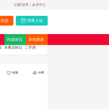
注册/登录
| 会员中心
布信息
商家入驻
同城资讯
本地商家
租
水果店转让
二手房
收藏
分享