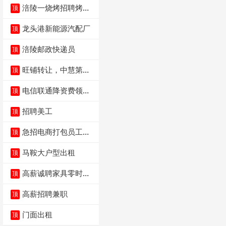
涪陵一烧烤招聘烤工
顶
两名 男女不限
龙头港新能源汽配厂
顶
涪陵邮政快递员
顶
旺铺转让，中慧第一
顶
城火锅店
电信联通降资费领价
顶
值5000电瓶车手
招聘美工
顶
急招电商打包员工作
顶
内容：货品分拣打包
马鞍大户型出租
顶
高薪诚聘家具零时促
顶
销（可日结）
高薪招聘兼职
顶
门面出租
顶