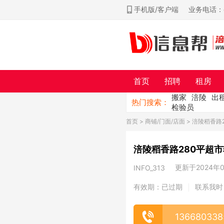
手机版/客户端
业务电话：ch
首页
招聘
租房
搬家
涪陵
出
热门搜索：
检验员
首页
>
商铺/门面/店面
> 涪陵稻香路
涪陵稻香路280平超
更新于2024年05
INFO_313
有效期：已过期
联系我时
|
136680338