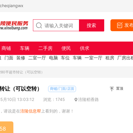
eqiangwx
发
商铺
车辆
二手房
便民
供求
租
门面
装修
二室一厅
电脑
车位
车辆
一室一厅
租房
厂房出
280平超市转让（可以空转）
市转让（可以空转）
置顶
商铺/门面/店面
月10日 13:03:12
浏览：1745
涪陵稻香路
，请说是在
涪陵信息帮
上看到的，谢谢！
58