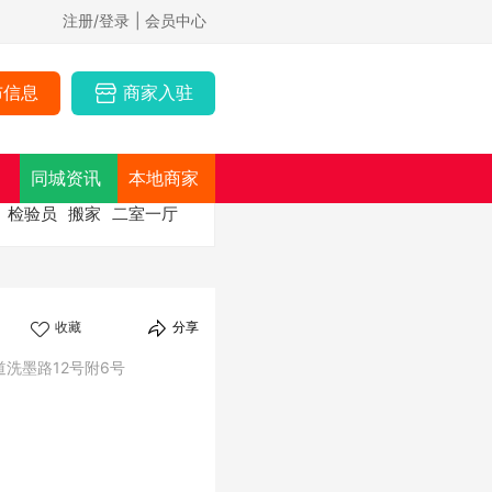
注册/登录
| 会员中心
布信息
商家入驻
同城资讯
本地商家
检验员
搬家
二室一厅
收藏
分享
洗墨路12号附6号