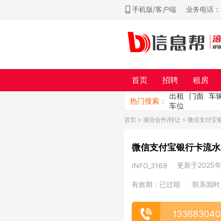
手机版/客户端
业务电话：ch
首页
招聘
租房
出租
门面
车
热门搜索：
车位
首页
>
项目合作/转让
> 微信支付宝
微信支付宝银行卡流水
更新于2025年0
INFO_3169
有效期：已过期
联系我时
|
13368304