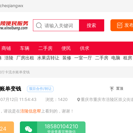
eqiangwx
发
商铺
车辆
二手房
便民
供求
辆
涪陵
厂房出租
水果店转让
装修
一室一厅
二手房
电脑
租房
银行卡流水账单变钱
账单变钱
置顶
项目合作/转让
7月12日 11:54:43
浏览：1420
重庆市重庆市涪陵区崇义街道
，请说是在
涪陵信息帮
上看到的，谢谢！
18580104210
024
登录查看完整微信