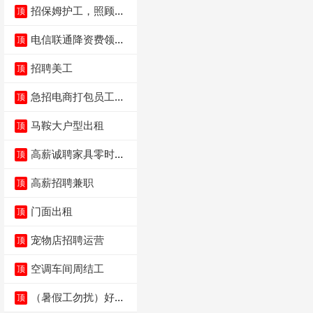
招保姆护工，照顾病
顶
人
电信联通降资费领价
顶
值5000电瓶车手
招聘美工
顶
急招电商打包员工作
顶
内容：货品分拣打包
马鞍大户型出租
顶
高薪诚聘家具零时促
顶
销（可日结）
高薪招聘兼职
顶
门面出租
顶
宠物店招聘运营
顶
空调车间周结工
顶
（暑假工勿扰）好想
顶
来省钱超市宏声桥店