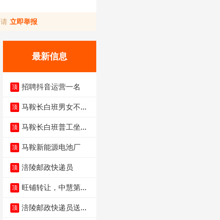
，请
立即举报
最新信息
招聘抖音运营一名
顶
马鞍长白班男女不限
顶
不体检坐着上班
马鞍长白班普工坐班
顶
4500-5500
马鞍新能源电池厂
顶
涪陵邮政快递员
顶
旺铺转让，中慧第一
顶
城火锅店
涪陵邮政快递员送货
顶
员三轮车面包车都行