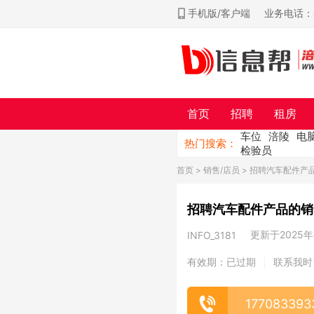
手机版/客户端
业务电话：ch
首页
招聘
租房
车位
涪陵
电
热门搜索：
检验员
首页
>
销售/店员
> 招聘汽车配件产
招聘汽车配件产品的销
更新于2025年0
INFO_3181
有效期：已过期
联系我时
|
177083393