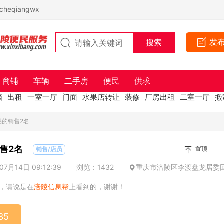
eqiangwx
发
商铺
车辆
二手房
便民
供求
脑
出租
一室一厅
门面
水果店转让
装修
厂房出租
二室一厅
搬
品的销售2名
售2名
置顶
销售/店员
7月14日 09:12:39
浏览：1432
重庆市涪陵区李渡盘龙居委
，请说是在
涪陵信息帮
上看到的，谢谢！
35