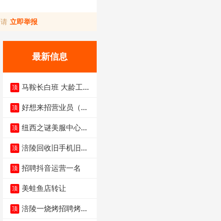
，请
立即举报
最新信息
马鞍长白班 大龄工大
顶
量招聘中
好想来招营业员（不
顶
招暑假工）
纽西之谜美服中心招
顶
聘美容师
涪陵回收旧手机旧电
顶
脑旧衣服
招聘抖音运营一名
顶
美蛙鱼店转让
顶
涪陵一烧烤招聘烤工
顶
两名 男女不限