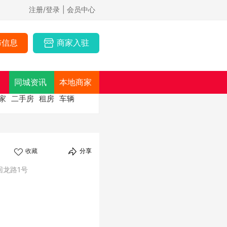
注册/登录
| 会员中心
布信息
商家入驻
同城资讯
本地商家
家
二手房
租房
车辆
收藏
分享
回龙路1号