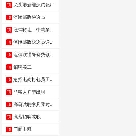
龙头港新能源汽配厂
顶
涪陵邮政快递员
顶
旺铺转让，中慧第一
顶
城火锅店
涪陵邮政快递员送货
顶
员三轮车面包车都行
电信联通降资费领价
顶
值5000电瓶车手
招聘美工
顶
急招电商打包员工作
顶
内容：货品分拣打包
马鞍大户型出租
顶
高薪诚聘家具零时促
顶
销（可日结）
高薪招聘兼职
顶
门面出租
顶