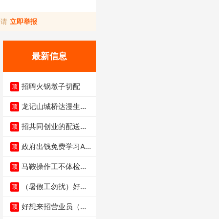
，请
立即举报
最新信息
招聘火锅墩子切配
顶
龙记山城桥达漫生活
顶
店（低价转让）
招共同创业的配送伙
顶
伴
政府出钱免费学习AI
顶
短剧、视频拍摄剪
马鞍操作工不体检男
顶
女不限6千
（暑假工勿扰）好想
顶
来省钱超市宏声桥店
好想来招营业员（不
顶
招暑假工）