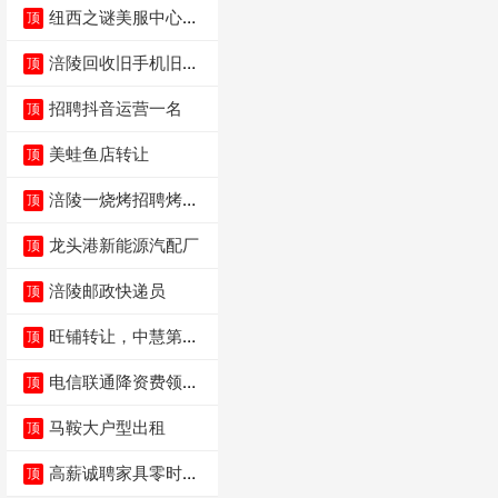
纽西之谜美服中心招
顶
聘美容师
涪陵回收旧手机旧电
顶
脑旧衣服
招聘抖音运营一名
顶
美蛙鱼店转让
顶
涪陵一烧烤招聘烤工
顶
两名 男女不限
龙头港新能源汽配厂
顶
涪陵邮政快递员
顶
旺铺转让，中慧第一
顶
城火锅店
电信联通降资费领价
顶
值5000电瓶车手
马鞍大户型出租
顶
高薪诚聘家具零时促
顶
销（可日结）