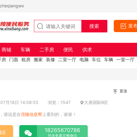
eqiangwx
发
商铺
车辆
二手房
便民
供求
手房
门面
租房
搬家
装修
二室一厅
电脑
车位
车辆
一室一厅
置顶
7月18日 14:08:55
浏览：1547
大唐国际B区
，请说是在
涪陵信息帮
上看到的，谢谢！
18265670786
46
登录查看完整微信