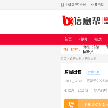
手机版/客户端
业务电话：ch
首页
招聘
租房
出租
涪陵
二
热门搜索：
检验员
首页
>
住房出售
> 房屋出售
房屋出售
住房出售
更新于2025年0
INFO_3232
有效期：已过期
联系我时
|
199231505