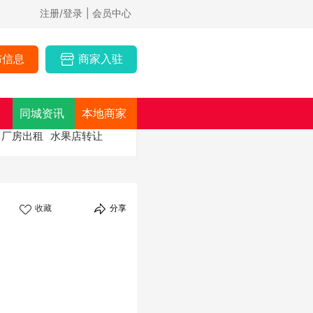
注册/登录
| 会员中心
布信息
商家入驻
同城资讯
本地商家
厂房出租
水果店转让
收藏
分享