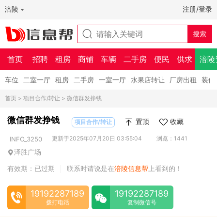
涪陵
注册/登录
首页
招聘
租房
商铺
车辆
二手房
便民
供求
涪陵
车位
二室一厅
租房
二手房
一室一厅
水果店转让
厂房出租
装修
首页
>
项目合作/转让
> 微信群发挣钱
微信群发挣钱
置顶
收藏
项目合作/转让
更新于2025年07月20日 03:55:04
浏览：1441
INFO_3250
泽胜广场
有效期：已过期
联系时请说是在
涪陵信息帮
上看到的！
|
19192287189
19192287189
拨打电话
复制微信号