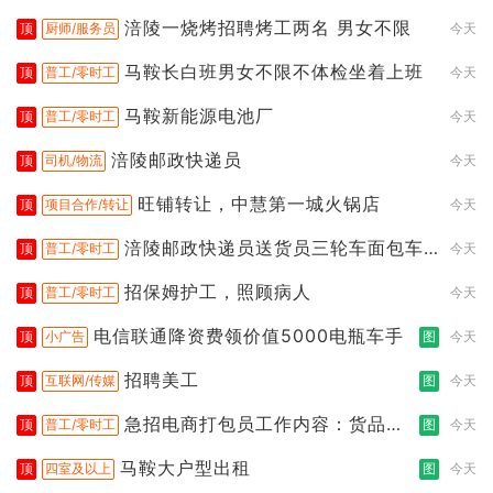
涪陵一烧烤招聘烤工两名 男女不限
顶
厨师/服务员
今天
马鞍长白班男女不限不体检坐着上班
顶
普工/零时工
今天
马鞍新能源电池厂
顶
普工/零时工
今天
涪陵邮政快递员
顶
司机/物流
今天
旺铺转让，中慧第一城火锅店
顶
项目合作/转让
今天
涪陵邮政快递员送货员三轮车面包车
顶
普工/零时工
今天
都行
招保姆护工，照顾病人
顶
普工/零时工
今天
电信联通降资费领价值5000电瓶车手
顶
小广告
图
今天
招聘美工
顶
互联网/传媒
图
今天
急招电商打包员工作内容：货品分
顶
普工/零时工
图
今天
拣打包
马鞍大户型出租
顶
四室及以上
图
今天