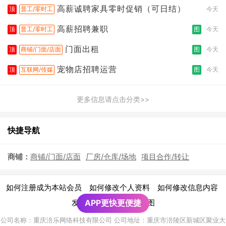
高薪诚聘家具零时促销（可日结）
顶
普工/零时工
今天
高薪招聘兼职
顶
普工/零时工
图
今天
门面出租
顶
商铺/门面/店面
图
今天
宠物店招聘运营
顶
互联网/传媒
图
今天
更多信息请点击分类>>
快捷导航
商铺：
商铺/门面/店面
厂房/仓库/场地
项目合作/转让
|
|
|
如何注册成为本站会员
如何修改个人资料
如何修改信息内容
|
发布广告须知
APP更快更便捷
网站地图
公司名称：重庆涪乐网络科技有限公司 公司地址：重庆市涪陵区新城区聚业大