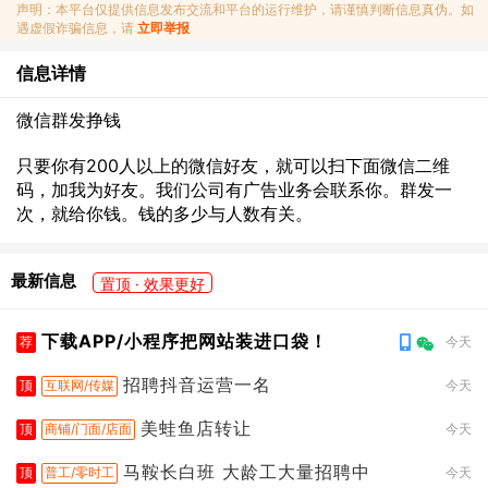
声明：本平台仅提供信息发布交流和平台的运行维护，请谨慎判断信息真伪。如
遇虚假诈骗信息，请
立即举报
信息详情
微信群发挣钱
只要你有200人以上的微信好友，就可以扫下面微信二维
码，加我为好友。我们公司有广告业务会联系你。群发一
次，就给你钱。钱的多少与人数有关。
最新信息
置顶 · 效果更好
下载APP/小程序把网站装进口袋！
荐
今天
招聘抖音运营一名
顶
互联网/传媒
今天
美蛙鱼店转让
顶
商铺/门面/店面
今天
马鞍长白班 大龄工大量招聘中
顶
普工/零时工
今天