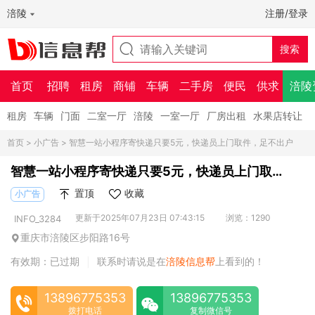
涪陵
注册/登录
首页
招聘
租房
商铺
车辆
二手房
便民
供求
涪陵
租房
车辆
门面
二室一厅
涪陵
一室一厅
厂房出租
水果店转让
首页
>
小广告
> 智慧一站小程序寄快递只要5元，快递员上门取件，足不出户
智慧一站小程序寄快递只要5元，快递员上门取
件，足不出户
置顶
收藏
小广告
更新于2025年07月23日 07:43:15
浏览：1290
INFO_3284
重庆市涪陵区步阳路16号
有效期：已过期
联系时请说是在
涪陵信息帮
上看到的！
|
13896775353
13896775353
拨打电话
复制微信号