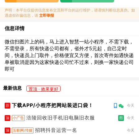
声明：本平台仅提供信息发布交流和平台的运行维护，请谨慎判断信息真伪。如
遇虚假诈骗信息，请
立即举报
信息详情
微信扫图片上的码，马上进入智慧一站小程序，不需下载，
不需登录，所有快递公司都有，省外才5元起，自己定时
间，快递员上门取件，价格便宜又方便，首次寄件如遇快递
单被取消是因为这家快递公司忙不过来，则换一家快递公司
即可
最新信息
置顶 · 效果更好
下载APP/小程序把网站装进口袋！
荐
今天
涪陵回收旧手机旧电脑旧衣服
顶
小广告
图
今天
招聘抖音运营一名
顶
互联网/传媒
今天