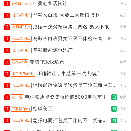
美蛙鱼店转让
顶
商铺/门面/店面
今天
马鞍长白班 大龄工大量招聘中
顶
普工/零时工
今天
涪陵一烧烤招聘烤工两名 男女不限
顶
厨师/服务员
今天
马鞍长白班男女不限不体检坐着上班
顶
普工/零时工
今天
马鞍新能源电池厂
顶
普工/零时工
今天
涪陵邮政快递员
顶
司机/物流
今天
旺铺转让，中慧第一城火锅店
顶
项目合作/转让
今天
涪陵邮政快递员送货员三轮车面包车
顶
普工/零时工
今天
都行
电信联通降资费领价值5000电瓶车手
顶
小广告
图
今天
招聘美工
顶
互联网/传媒
图
今天
急招电商打包员工作内容：货品分
顶
普工/零时工
图
今天
拣打包