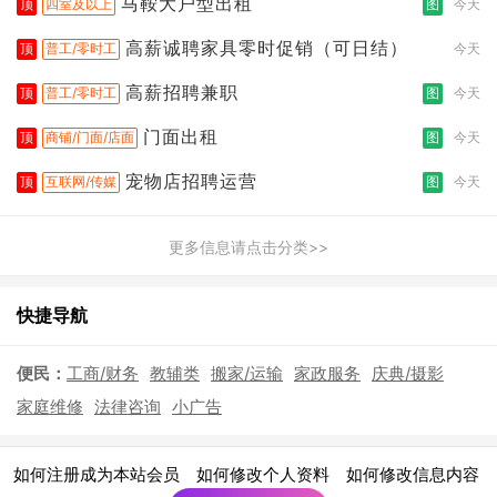
马鞍大户型出租
顶
四室及以上
图
今天
高薪诚聘家具零时促销（可日结）
顶
普工/零时工
今天
高薪招聘兼职
顶
普工/零时工
图
今天
门面出租
顶
商铺/门面/店面
图
今天
宠物店招聘运营
顶
互联网/传媒
图
今天
更多信息请点击分类>>
快捷导航
便民：
工商/财务
教辅类
搬家/运输
家政服务
庆典/摄影
家庭维修
法律咨询
小广告
|
|
|
如何注册成为本站会员
如何修改个人资料
如何修改信息内容