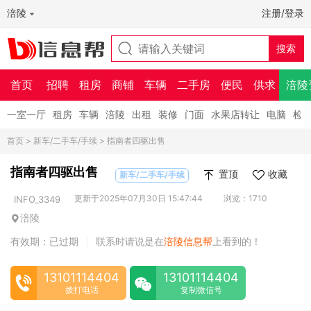
涪陵
注册/登录
首页
招聘
租房
商铺
车辆
二手房
便民
供求
涪陵
一室一厅
租房
车辆
涪陵
出租
装修
门面
水果店转让
电脑
检
首页
>
新车/二手车/手续
> 指南者四驱出售
指南者四驱出售
置顶
收藏
新车/二手车/手续
更新于2025年07月30日 15:47:44
浏览：1710
INFO_3349
涪陵
有效期：已过期
联系时请说是在
涪陵信息帮
上看到的！
|
13101114404
13101114404
拨打电话
复制微信号