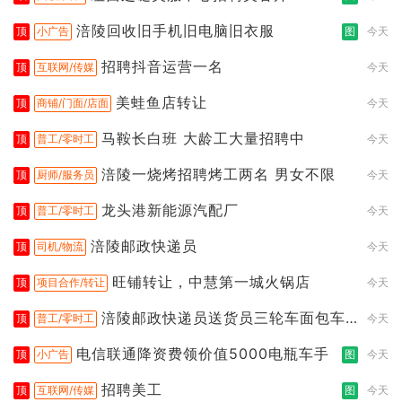
涪陵回收旧手机旧电脑旧衣服
顶
小广告
图
今天
招聘抖音运营一名
顶
互联网/传媒
今天
美蛙鱼店转让
顶
商铺/门面/店面
今天
马鞍长白班 大龄工大量招聘中
顶
普工/零时工
今天
涪陵一烧烤招聘烤工两名 男女不限
顶
厨师/服务员
今天
龙头港新能源汽配厂
顶
普工/零时工
今天
涪陵邮政快递员
顶
司机/物流
今天
旺铺转让，中慧第一城火锅店
顶
项目合作/转让
今天
涪陵邮政快递员送货员三轮车面包车
顶
普工/零时工
今天
都行
电信联通降资费领价值5000电瓶车手
顶
小广告
图
今天
招聘美工
顶
互联网/传媒
图
今天