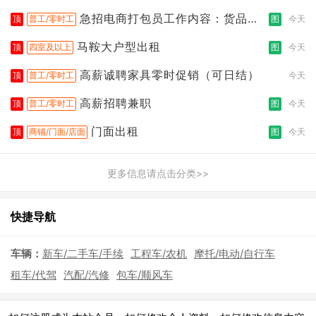
急招电商打包员工作内容：货品分
顶
普工/零时工
图
今天
拣打包
马鞍大户型出租
顶
四室及以上
图
今天
高薪诚聘家具零时促销（可日结）
顶
普工/零时工
今天
高薪招聘兼职
顶
普工/零时工
图
今天
门面出租
顶
商铺/门面/店面
图
今天
更多信息请点击分类>>
快捷导航
车辆：
新车/二手车/手续
工程车/农机
摩托/电动/自行车
租车/代驾
汽配/汽修
包车/顺风车
|
|
|