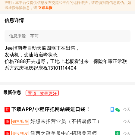
声明：本平台仅提供信息发布交流和平台的运行维护，请谨慎判断信息真伪。如
遇虚假诈骗信息，请
立即举报
信息详情
信息来源：
车商
Jee指南者自动天窗四驱正在出售，
发动机，变速箱巅峰状态
价格7888开去越野，工地上老板看过来，保险年审正常联
系方式庆祝庆祝庆祝13101114404
最新信息
置顶 · 效果更好
下载APP/小程序把网站装进口袋！
荐
今天
好想来招营业员（不招暑假工）
顶
销售/店员
今天
纽西之谜美服中心招聘美容师
顶
美妆/美发
图
今天