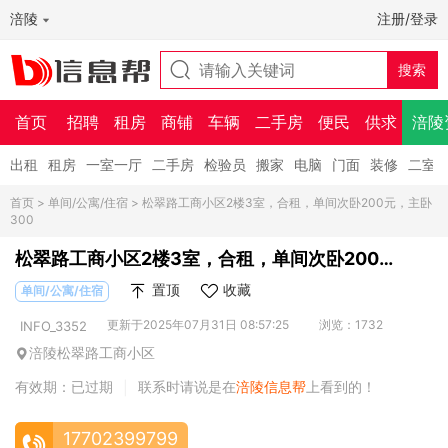
涪陵
注册/登录
首页
招聘
租房
商铺
车辆
二手房
便民
供求
涪陵
出租
租房
一室一厅
二手房
检验员
搬家
电脑
门面
装修
二室
首页
>
单间/公寓/住宿
> 松翠路工商小区2楼3室，合租，单间次卧200元，主卧
300
松翠路工商小区2楼3室，合租，单间次卧200
元，主卧300
置顶
收藏
单间/公寓/住宿
更新于2025年07月31日 08:57:25
浏览：1732
INFO_3352
涪陵松翠路工商小区
有效期：已过期
联系时请说是在
涪陵信息帮
上看到的！
|
17702399799