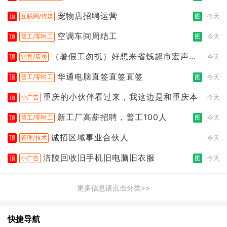
宠物店招聘运营
顶
互联网/传媒
图
今天
空调车间周结工
顶
普工/零时工
图
今天
（暑假工勿扰）好想来省钱超市宏声桥
顶
销售/店员
今天
店
华通电脑直签直签直签
顶
普工/零时工
图
今天
重庆的小伙伴看过来，我这边是和重庆本
顶
小广告
今天
新工厂高薪招聘，普工100人
顶
普工/零时工
图
今天
诚招区域事业合伙人
顶
管理/技术
今天
涪陵回收旧手机旧电脑旧衣服
顶
小广告
图
今天
更多信息请点击分类>>
快捷导航