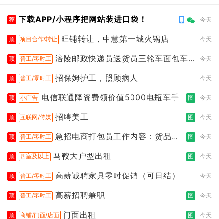
下载APP/小程序把网站装进口袋！
荐
今天
旺铺转让，中慧第一城火锅店
顶
项目合作/转让
今天
涪陵邮政快递员送货员三轮车面包车
顶
普工/零时工
今天
都行
招保姆护工，照顾病人
顶
普工/零时工
今天
电信联通降资费领价值5000电瓶车手
顶
小广告
图
今天
招聘美工
顶
互联网/传媒
图
今天
急招电商打包员工作内容：货品分
顶
普工/零时工
图
今天
拣打包
马鞍大户型出租
顶
四室及以上
图
今天
高薪诚聘家具零时促销（可日结）
顶
普工/零时工
今天
高薪招聘兼职
顶
普工/零时工
图
今天
门面出租
顶
商铺/门面/店面
图
今天