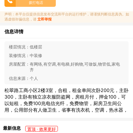
拨打电话
声明：本平台仅提供信息发布交流和平台的运行维护，请谨慎判断信息真伪。如
遇虚假诈骗信息，请
立即举报
信息详情
楼层情况：
低楼层
装修情况：
中装修
房屋配置：
有网络,有空调,有电梯,好购物,可做饭,物管低,家电
齐
信息来源：
个人
松翠路工商小区2楼3室，合租，租金单间次卧200元，主卧
300，主卧有独立凉衣服防盗网，房租月付，押金100，可
以短租，免费100兆电信光纤，免费物管，厨房卫生间公
用，公用部分有人做卫生，省事有洗衣机，空调，热水器，
最新信息
置顶 · 效果更好