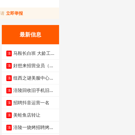
，请
立即举报
最新信息
马鞍长白班 大龄工大
顶
量招聘中
好想来招营业员（不
顶
招暑假工）
纽西之谜美服中心招
顶
聘美容师
涪陵回收旧手机旧电
顶
脑旧衣服
招聘抖音运营一名
顶
美蛙鱼店转让
顶
涪陵一烧烤招聘烤工
顶
两名 男女不限