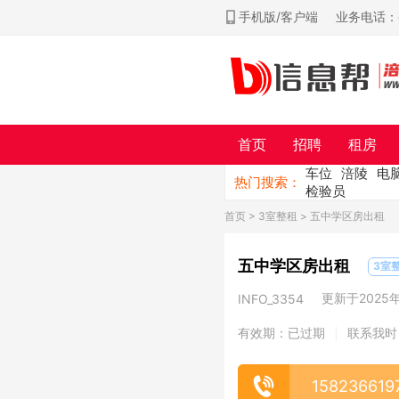
手机版/客户端
业务电话：ch
首页
招聘
租房
车位
涪陵
电
热门搜索：
检验员
首页
>
3室整租
> 五中学区房出租
五中学区房出租
3室
更新于2025年0
INFO_3354
有效期：已过期
联系我时
|
158236619