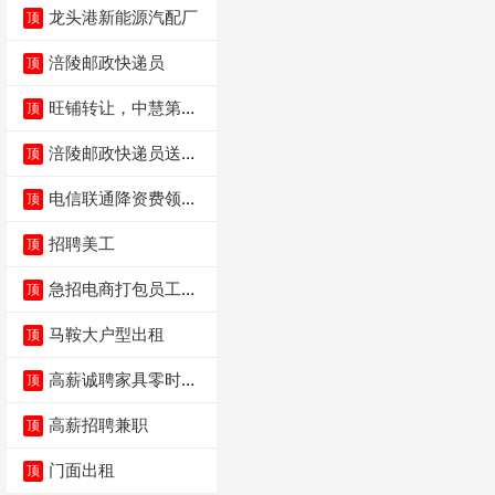
龙头港新能源汽配厂
顶
涪陵邮政快递员
顶
旺铺转让，中慧第一
顶
城火锅店
涪陵邮政快递员送货
顶
员三轮车面包车都行
电信联通降资费领价
顶
值5000电瓶车手
招聘美工
顶
急招电商打包员工作
顶
内容：货品分拣打包
马鞍大户型出租
顶
高薪诚聘家具零时促
顶
销（可日结）
高薪招聘兼职
顶
门面出租
顶