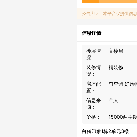
公告声明：本平台仅提供信
信息详情
楼层情
高楼层
况：
装修情
精装修
况：
房屋配
有空调,好购
置：
信息来
个人
源：
价格：
15000两学
白鹤印象1栋2单元3楼