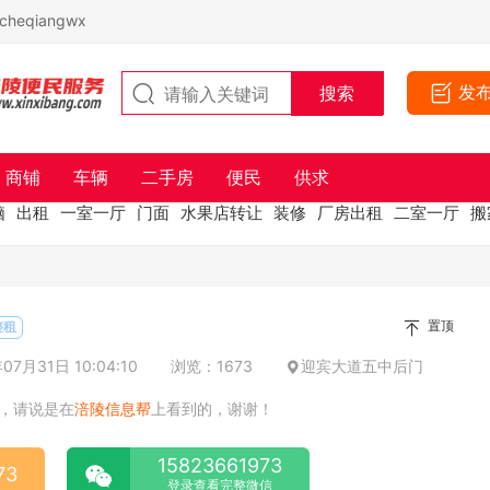
eqiangwx
发
商铺
车辆
二手房
便民
供求
脑
出租
一室一厅
门面
水果店转让
装修
厂房出租
二室一厅
搬
置顶
整租
7月31日 10:04:10
浏览：1673
迎宾大道五中后门
，请说是在
涪陵信息帮
上看到的，谢谢！
15823661973
73
登录查看完整微信