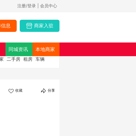
注册/登录
| 会员中心
布信息
商家入驻
同城资讯
本地商家
家
二手房
租房
车辆
收藏
分享