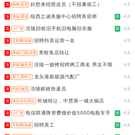
好想来招营业员（不招暑假工）
顶
销售/店员
今天
纽西之谜美服中心招聘美容师
顶
美妆/美发
图
今天
涪陵回收旧手机旧电脑旧衣服
顶
小广告
图
今天
招聘抖音运营一名
顶
互联网/传媒
今天
美蛙鱼店转让
顶
商铺/门面/店面
今天
涪陵一烧烤招聘烤工两名 男女不限
顶
厨师/服务员
今天
龙头港新能源汽配厂
顶
普工/零时工
今天
涪陵邮政快递员
顶
司机/物流
今天
旺铺转让，中慧第一城火锅店
顶
项目合作/转让
今天
电信联通降资费领价值5000电瓶车手
顶
小广告
图
今天
招聘美工
顶
互联网/传媒
图
今天