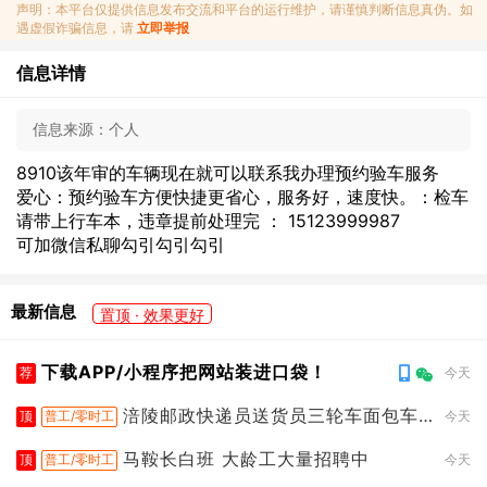
声明：本平台仅提供信息发布交流和平台的运行维护，请谨慎判断信息真伪。如
遇虚假诈骗信息，请
立即举报
信息详情
信息来源：
个人
8910该年审的车辆现在就可以联系我办理预约验车服务
爱心：预约验车方便快捷更省心，服务好，速度快。：检车
请带上行车本，违章提前处理完 ： 15123999987
可加微信私聊勾引勾引勾引
最新信息
置顶 · 效果更好
下载APP/小程序把网站装进口袋！
荐
今天
涪陵邮政快递员送货员三轮车面包车
顶
普工/零时工
今天
都行
马鞍长白班 大龄工大量招聘中
顶
普工/零时工
今天