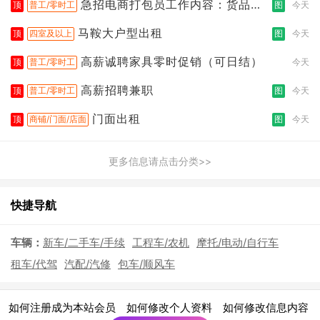
急招电商打包员工作内容：货品分
顶
普工/零时工
图
今天
拣打包
马鞍大户型出租
顶
四室及以上
图
今天
高薪诚聘家具零时促销（可日结）
顶
普工/零时工
今天
高薪招聘兼职
顶
普工/零时工
图
今天
门面出租
顶
商铺/门面/店面
图
今天
更多信息请点击分类>>
快捷导航
车辆：
新车/二手车/手续
工程车/农机
摩托/电动/自行车
租车/代驾
汽配/汽修
包车/顺风车
|
|
|
如何注册成为本站会员
如何修改个人资料
如何修改信息内容