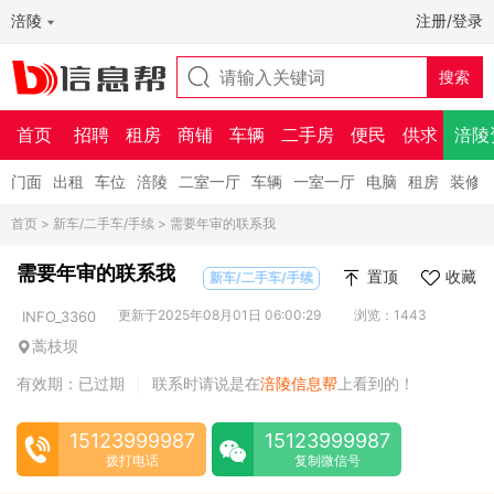
涪陵
注册/登录
首页
招聘
租房
商铺
车辆
二手房
便民
供求
涪陵
门面
出租
车位
涪陵
二室一厅
车辆
一室一厅
电脑
租房
装修
首页
>
新车/二手车/手续
> 需要年审的联系我
需要年审的联系我
置顶
收藏
新车/二手车/手续
更新于2025年08月01日 06:00:29
浏览：1443
INFO_3360
蒿枝坝
有效期：已过期
联系时请说是在
涪陵信息帮
上看到的！
|
15123999987
15123999987
拨打电话
复制微信号