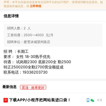
声明：本平台仅提供信息发布交流和平台的运行维护，请谨慎判断信息真伪。如
遇虚假诈骗信息，请
立即举报
信息详情
招聘人数：
2 人
工资待遇：
2500—4000 元/月
招聘单位：
蜜雪冰城望州路店
招 聘 ：长期工
要求： 女性 18-30熟手优先
待遇： 试岗期2300 底薪200全 勤2500
转正2500200全勤2700营业额提成
联系电话：19336203730
最新信息
置顶 · 效果更好
下载APP/小程序把网站装进口袋！
荐
今天