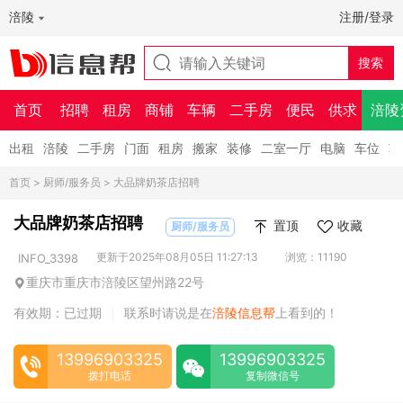
涪陵
注册/登录
首页
招聘
租房
商铺
车辆
二手房
便民
供求
涪陵
出租
涪陵
二手房
门面
租房
搬家
装修
二室一厅
电脑
车位
车
首页
>
厨师/服务员
> 大品牌奶茶店招聘
大品牌奶茶店招聘
置顶
收藏
厨师/服务员
更新于2025年08月05日 11:27:13
浏览：11190
INFO_3398
重庆市重庆市涪陵区望州路22号
有效期：已过期
联系时请说是在
涪陵信息帮
上看到的！
|
13996903325
13996903325
拨打电话
复制微信号