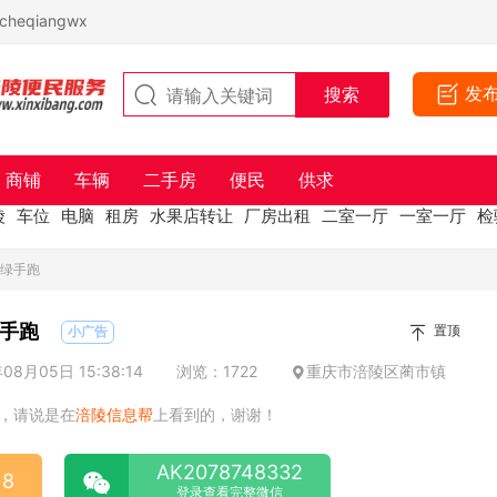
eqiangwx
发
商铺
车辆
二手房
便民
供求
陵
车位
电脑
租房
水果店转让
厂房出租
二室一厅
一室一厅
检
纯绿手跑
手跑
置顶
小广告
8月05日 15:38:14
浏览：1722
重庆市涪陵区蔺市镇
，请说是在
涪陵信息帮
上看到的，谢谢！
AK2078748332
18
登录查看完整微信