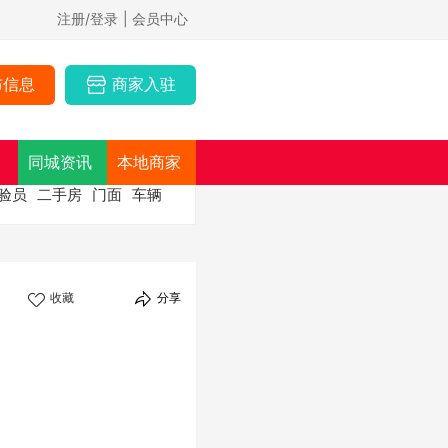
注册/登录
| 会员中心
布信息
商家入驻
同城资讯
本地商家
验员
二手房
门面
车辆
收藏
分享