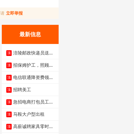
，请
立即举报
最新信息
涪陵邮政快递员送货
顶
员三轮车面包车都行
招保姆护工，照顾病
顶
人
电信联通降资费领价
顶
值5000电瓶车手
招聘美工
顶
急招电商打包员工作
顶
内容：货品分拣打包
马鞍大户型出租
顶
高薪诚聘家具零时促
顶
销（可日结）