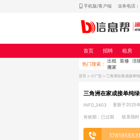
手机版/客户端
业务电话：ch
首页
招聘
租房
出租
装修
涪
热门搜索：
搬家
首页
>
小广告
> 三角洲在家成接单
三角洲在家成接单纯绿
更新于2025年0
INFO_3403
有效期：已过期
联系我时
|
178195553