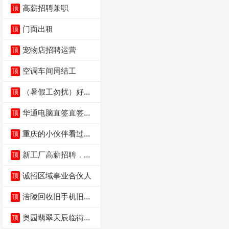
高薪招聘兼职
顶
门面出租
顶
宠物店招聘运营
顶
空调车间周结工
顶
（暑假工勿扰）好想
顶
来省钱超市宏声桥店
华通电脑直签直签直
顶
签
重庆的小伙伴看过
顶
来，我这边是和重庆
本
新工厂高薪招聘，普
顶
工100人
诚招区域事业合伙人
顶
涪陵回收旧手机旧电
顶
脑旧衣服
奥园翡翠天辰临街餐
顶
饮门面低价转让