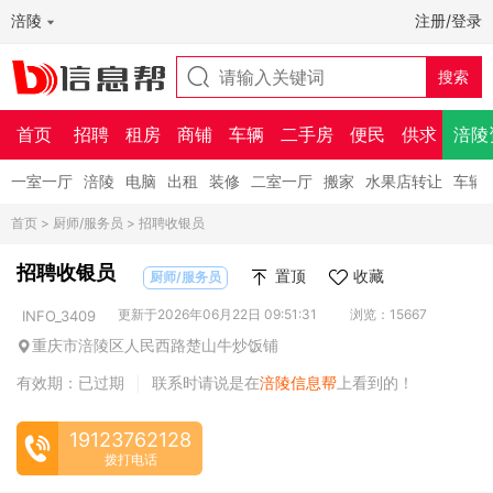
涪陵
注册/登录
首页
招聘
租房
商铺
车辆
二手房
便民
供求
涪陵
一室一厅
涪陵
电脑
出租
装修
二室一厅
搬家
水果店转让
车辆
首页
>
厨师/服务员
> 招聘收银员
招聘收银员
置顶
收藏
厨师/服务员
更新于2026年06月22日 09:51:31
浏览：15667
INFO_3409
重庆市涪陵区人民西路楚山牛炒饭铺
有效期：已过期
联系时请说是在
涪陵信息帮
上看到的！
|
19123762128
拨打电话