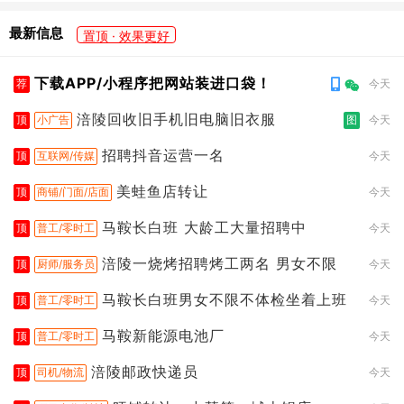
最新信息
置顶 · 效果更好
下载APP/小程序把网站装进口袋！
荐
今天
涪陵回收旧手机旧电脑旧衣服
顶
小广告
图
今天
招聘抖音运营一名
顶
互联网/传媒
今天
美蛙鱼店转让
顶
商铺/门面/店面
今天
马鞍长白班 大龄工大量招聘中
顶
普工/零时工
今天
涪陵一烧烤招聘烤工两名 男女不限
顶
厨师/服务员
今天
马鞍长白班男女不限不体检坐着上班
顶
普工/零时工
今天
马鞍新能源电池厂
顶
普工/零时工
今天
涪陵邮政快递员
顶
司机/物流
今天