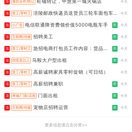
旺铺转让，中慧第一城火锅店
顶
项目合作/转让
今天
涪陵邮政快递员送货员三轮车面包车
顶
普工/零时工
今天
都行
电信联通降资费领价值5000电瓶车手
顶
小广告
图
今天
招聘美工
顶
互联网/传媒
图
今天
急招电商打包员工作内容：货品分
顶
普工/零时工
图
今天
拣打包
马鞍大户型出租
顶
四室及以上
图
今天
高薪诚聘家具零时促销（可日结）
顶
普工/零时工
今天
高薪招聘兼职
顶
普工/零时工
图
今天
门面出租
顶
商铺/门面/店面
图
今天
宠物店招聘运营
顶
互联网/传媒
图
今天
更多信息请点击分类>>