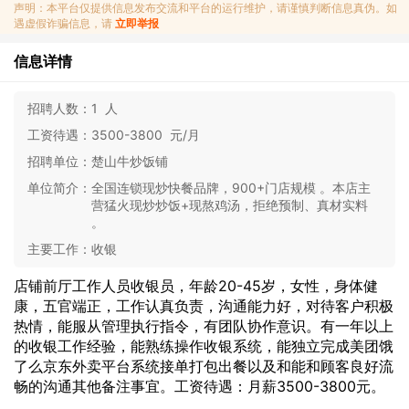
声明：本平台仅提供信息发布交流和平台的运行维护，请谨慎判断信息真伪。如
遇虚假诈骗信息，请
立即举报
信息详情
招聘人数：
1 人
工资待遇：
3500-3800 元/月
招聘单位：
楚山牛炒饭铺
单位简介：
全国连锁现炒快餐品牌，900+门店规模 。本店主
营猛火现炒炒饭+现熬鸡汤，拒绝预制、真材实料
。
主要工作：
收银
店铺前厅工作人员收银员，年龄20-45岁，女性，身体健
康，五官端正，工作认真负责，沟通能力好，对待客户积极
热情，能服从管理执行指令，有团队协作意识。有一年以上
的收银工作经验，能熟练操作收银系统，能独立完成美团饿
了么京东外卖平台系统接单打包出餐以及和能和顾客良好流
畅的沟通其他备注事宜。工资待遇：月薪3500-3800元。