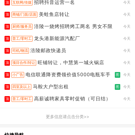
招聘抖音运营一名
顶
互联网/传媒
今天
美蛙鱼店转让
顶
商铺/门面/店面
今天
涪陵一烧烤招聘烤工两名 男女不限
顶
厨师/服务员
今天
龙头港新能源汽配厂
顶
普工/零时工
今天
涪陵邮政快递员
顶
司机/物流
今天
旺铺转让，中慧第一城火锅店
顶
项目合作/转让
今天
电信联通降资费领价值5000电瓶车手
顶
小广告
图
今天
马鞍大户型出租
顶
四室及以上
图
今天
高薪诚聘家具零时促销（可日结）
顶
普工/零时工
今天
更多信息请点击分类>>