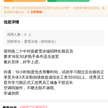
声明：本平台仅提供信息发布交流和平台的运行维护，请谨慎判断信息真伪。如
遇虚假诈骗信息，请
立即举报
信息详情
招聘人数：
3 人
招聘单位：
蜜雪冰城（望州路店）
望州路二十中对面蜜雪冰城招聘长期店员
要求18至30岁熟手条件适当放宽
服从安排，好学上进。
待遇：10小时制度包含用餐时间，试岗学习期过后合格转正
享受月休3天全勤加绩效提成综合工资3500以上。优秀员工
晋升学习期正式工优秀员工储备干部店长
空调间操作，不晒太阳不淋雨。
非诚勿扰
最新信息