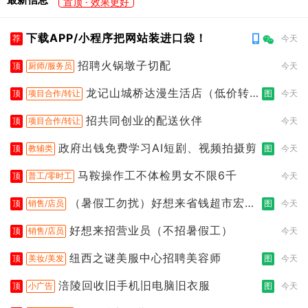
置顶 · 效果更好
下载APP/小程序把网站装进口袋！
荐
今天
招聘火锅墩子切配
顶
厨师/服务员
今天
龙记山城桥达漫生活店（低价转
顶
项目合作/转让
图
今天
让）
招共同创业的配送伙伴
顶
项目合作/转让
今天
政府出钱免费学习AI短剧、视频拍摄剪
顶
教辅类
图
今天
马鞍操作工不体检男女不限6千
顶
普工/零时工
今天
（暑假工勿扰）好想来省钱超市宏声
顶
销售/店员
图
今天
桥店
好想来招营业员（不招暑假工）
顶
销售/店员
今天
纽西之谜美服中心招聘美容师
顶
美妆/美发
图
今天
涪陵回收旧手机旧电脑旧衣服
顶
小广告
图
今天