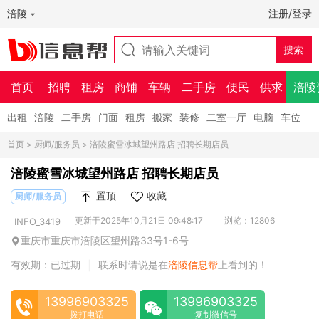
涪陵
注册/登录
首页
招聘
租房
商铺
车辆
二手房
便民
供求
涪陵
出租
涪陵
二手房
门面
租房
搬家
装修
二室一厅
电脑
车位
车
首页
>
厨师/服务员
> 涪陵蜜雪冰城望州路店 招聘长期店员
涪陵蜜雪冰城望州路店 招聘长期店员
置顶
收藏
厨师/服务员
更新于2025年10月21日 09:48:17
浏览：12806
INFO_3419
重庆市重庆市涪陵区望州路33号1-6号
有效期：已过期
联系时请说是在
涪陵信息帮
上看到的！
|
13996903325
13996903325
拨打电话
复制微信号