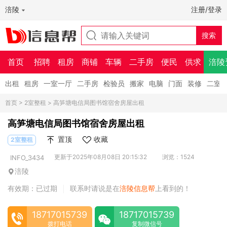
涪陵
注册/登录
首页
招聘
租房
商铺
车辆
二手房
便民
供求
涪陵
出租
租房
一室一厅
二手房
检验员
搬家
电脑
门面
装修
二室
首页
>
2室整租
> 高笋塘电信局图书馆宿舍房屋出租
高笋塘电信局图书馆宿舍房屋出租
置顶
收藏
2室整租
更新于2025年08月08日 20:15:32
浏览：1524
INFO_3434
涪陵
有效期：已过期
联系时请说是在
涪陵信息帮
上看到的！
|
18717015739
18717015739
拨打电话
复制微信号