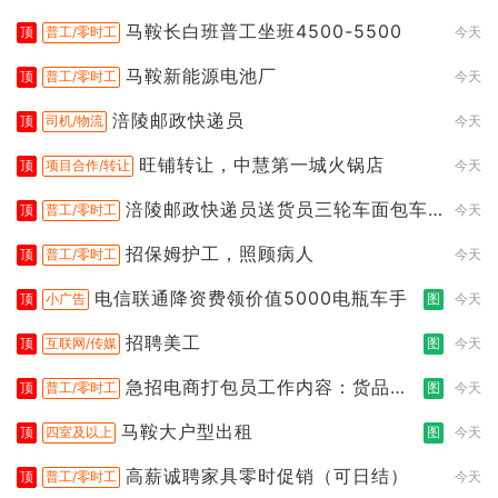
马鞍长白班普工坐班4500-5500
顶
普工/零时工
今天
马鞍新能源电池厂
顶
普工/零时工
今天
涪陵邮政快递员
顶
司机/物流
今天
旺铺转让，中慧第一城火锅店
顶
项目合作/转让
今天
涪陵邮政快递员送货员三轮车面包车
顶
普工/零时工
今天
都行
招保姆护工，照顾病人
顶
普工/零时工
今天
电信联通降资费领价值5000电瓶车手
顶
小广告
图
今天
招聘美工
顶
互联网/传媒
图
今天
急招电商打包员工作内容：货品分
顶
普工/零时工
图
今天
拣打包
马鞍大户型出租
顶
四室及以上
图
今天
高薪诚聘家具零时促销（可日结）
顶
普工/零时工
今天