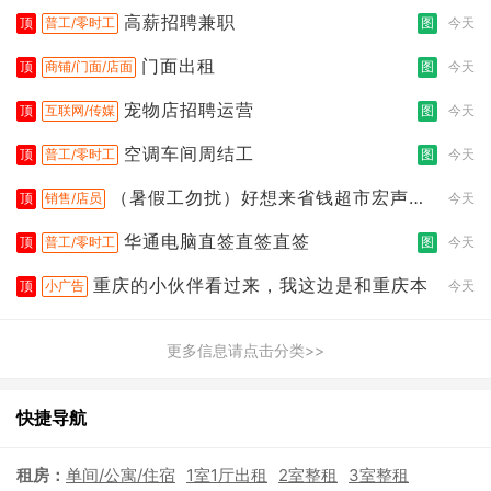
高薪招聘兼职
顶
普工/零时工
图
今天
门面出租
顶
商铺/门面/店面
图
今天
宠物店招聘运营
顶
互联网/传媒
图
今天
空调车间周结工
顶
普工/零时工
图
今天
（暑假工勿扰）好想来省钱超市宏声桥
顶
销售/店员
今天
店
华通电脑直签直签直签
顶
普工/零时工
图
今天
重庆的小伙伴看过来，我这边是和重庆本
顶
小广告
今天
更多信息请点击分类>>
快捷导航
租房：
单间/公寓/住宿
1室1厅出租
2室整租
3室整租