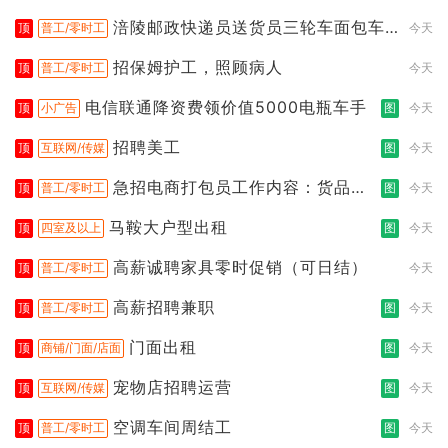
涪陵邮政快递员送货员三轮车面包车
顶
普工/零时工
今天
都行
招保姆护工，照顾病人
顶
普工/零时工
今天
电信联通降资费领价值5000电瓶车手
顶
小广告
图
今天
招聘美工
顶
互联网/传媒
图
今天
急招电商打包员工作内容：货品分
顶
普工/零时工
图
今天
拣打包
马鞍大户型出租
顶
四室及以上
图
今天
高薪诚聘家具零时促销（可日结）
顶
普工/零时工
今天
高薪招聘兼职
顶
普工/零时工
图
今天
门面出租
顶
商铺/门面/店面
图
今天
宠物店招聘运营
顶
互联网/传媒
图
今天
空调车间周结工
顶
普工/零时工
图
今天