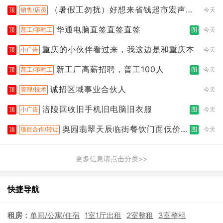
（暑假工勿扰）好想来省钱超市宏声桥
顶
销售/店员
今天
店
华通电脑直签直签直签
顶
普工/零时工
图
今天
重庆的小伙伴看过来，我这边是和重庆本
顶
小广告
今天
新工厂高薪招聘，普工100人
顶
普工/零时工
图
今天
诚招区域事业合伙人
顶
管理/技术
今天
涪陵回收旧手机旧电脑旧衣服
顶
小广告
图
今天
奥园翡翠天辰临街餐饮门面低价转
顶
项目合作/转让
图
今天
让
更多信息请点击分类>>
快捷导航
租房：
单间/公寓/住宿
1室1厅出租
2室整租
3室整租