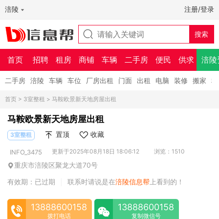
涪陵
注册/登录
首页
招聘
租房
商铺
车辆
二手房
便民
供求
涪陵
二手房
涪陵
车辆
车位
厂房出租
门面
出租
电脑
装修
搬家
租
首页
>
3室整租
> 马鞍欧景新天地房屋出租
马鞍欧景新天地房屋出租
置顶
收藏
3室整租
更新于2025年08月18日 18:06:12
浏览：1510
INFO_3475
重庆市涪陵区聚龙大道70号
有效期：已过期
联系时请说是在
涪陵信息帮
上看到的！
|
13888600158
13888600158
拨打电话
复制微信号