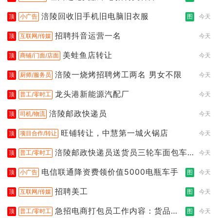
涪陵回收旧手机旧电脑旧衣服
顶
小广告
图
今天
招聘抖音运营一名
顶
互联网/传媒
今天
美蛙鱼店转让
顶
商铺/门面/店面
今天
涪陵一烧烤招聘烤工两名 男女不限
顶
厨师/服务员
今天
龙头港新能源汽配厂
顶
普工/零时工
今天
涪陵邮政快递员
顶
司机/物流
今天
旺铺转让，中慧第一城火锅店
顶
项目合作/转让
今天
涪陵邮政快递员送货员三轮车面包车
顶
普工/零时工
今天
都行
电信联通降资费领价值5000电瓶车手
顶
小广告
图
今天
招聘美工
顶
互联网/传媒
图
今天
急招电商打包员工作内容：货品分
顶
普工/零时工
图
今天