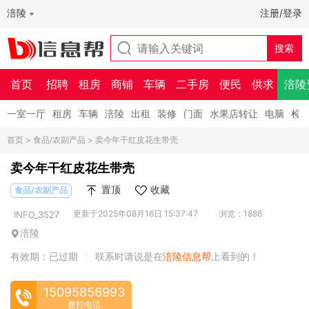
涪陵
注册/登录
首页
招聘
租房
商铺
车辆
二手房
便民
供求
涪陵
一室一厅
租房
车辆
涪陵
出租
装修
门面
水果店转让
电脑
检
首页
>
食品/农副产品
> 卖今年干红皮花生带壳
卖今年干红皮花生带壳
置顶
收藏
食品/农副产品
更新于2025年08月16日 15:37:47
浏览：1886
INFO_3527
涪陵
有效期：已过期
联系时请说是在
涪陵信息帮
上看到的！
|
15095856993
拨打电话