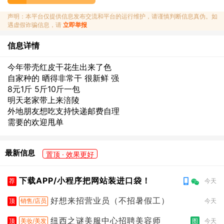
声明：本平台仅提供信息发布交流和平台的运行维护，请谨慎判断信息真伪。如
遇虚假诈骗信息，请
立即举报
信息详情
今年带壳红皮干花生出来了色
自家种的 晒得非常干 很新鲜 强
8元1斤 5斤10斤一包
明天老家带上来涪陵
外地朋友想吃支持快递邮费自理
需要的欢迎甩单
最新信息
置顶 · 效果更好
下载APP/小程序把网站装进口袋！
荐
今天
好想来招营业员（不招暑假工）
顶
销售/店员
今天
纽西之谜美服中心招聘美容师
顶
美妆/美发
图
今天