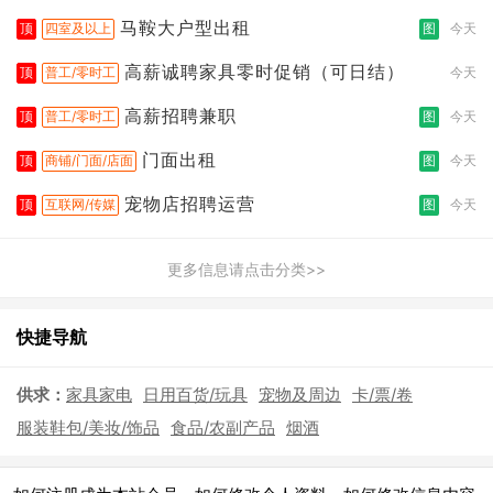
拣打包
马鞍大户型出租
顶
四室及以上
图
今天
高薪诚聘家具零时促销（可日结）
顶
普工/零时工
今天
高薪招聘兼职
顶
普工/零时工
图
今天
门面出租
顶
商铺/门面/店面
图
今天
宠物店招聘运营
顶
互联网/传媒
图
今天
更多信息请点击分类>>
快捷导航
供求：
家具家电
日用百货/玩具
宠物及周边
卡/票/卷
服装鞋包/美妆/饰品
食品/农副产品
烟酒
|
|
|