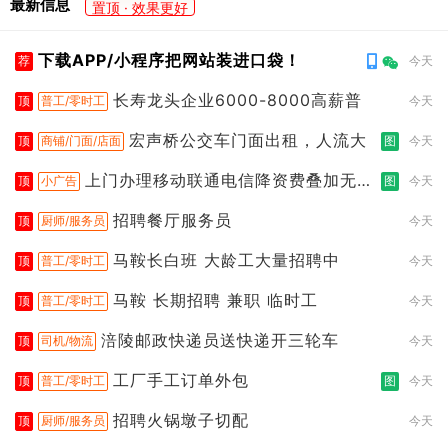
最新信息
置顶 · 效果更好
下载APP/小程序把网站装进口袋！
荐
今天
长寿龙头企业6000-8000高薪普
顶
普工/零时工
今天
宏声桥公交车门面出租，人流大
顶
商铺/门面/店面
图
今天
上门办理移动联通电信降资费叠加无限
顶
小广告
图
今天
流
招聘餐厅服务员
顶
厨师/服务员
今天
马鞍长白班 大龄工大量招聘中
顶
普工/零时工
今天
马鞍 长期招聘 兼职 临时工
顶
普工/零时工
今天
涪陵邮政快递员送快递开三轮车
顶
司机/物流
今天
工厂手工订单外包
顶
普工/零时工
图
今天
招聘火锅墩子切配
顶
厨师/服务员
今天