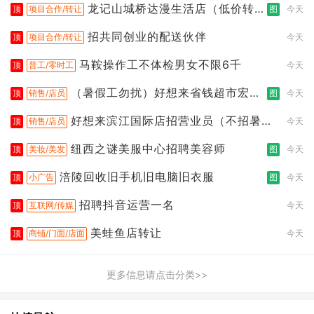
龙记山城桥达漫生活店（低价转
顶
项目合作/转让
图
今天
让）
招共同创业的配送伙伴
顶
项目合作/转让
今天
马鞍操作工不体检男女不限6千
顶
普工/零时工
今天
（暑假工勿扰）好想来省钱超市宏声
顶
销售/店员
图
今天
桥店
好想来滨江国际店招营业员（不招暑假
顶
销售/店员
今天
工
纽西之谜美服中心招聘美容师
顶
美妆/美发
图
今天
涪陵回收旧手机旧电脑旧衣服
顶
小广告
图
今天
招聘抖音运营一名
顶
互联网/传媒
今天
美蛙鱼店转让
顶
商铺/门面/店面
今天
更多信息请点击分类>>