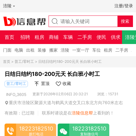
涪陵
注册/登录
首页
招聘
租房
商铺
车辆
二手房
便民
供求
涪陵
门面
电脑
出租
装修
搬家
涪陵
一室一厅
车位
租房
二手房
二
首页
>
普工/零时工
> 日结日结约180-200元天 长白班小时工
日结日结约180-200元天 长白班小时工
置顶
收藏
普工/零时工
更新于2026年02月06日 20:32:21
浏览：15731
INFO_3605
重庆市涪陵区聚源大道与鹤凤大道交叉口东北方向760米左右
有效期：已过期
联系时请说是在
涪陵信息帮
上看到的！
|
18223182510
18223182510
拨打电话
复制微信号