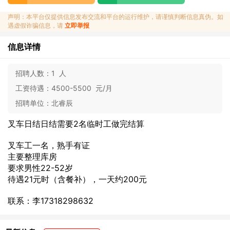
声明：本平台仅提供信息发布交流和平台的运行维护，请谨慎判断信息真伪。如
遇虚假诈骗信息，请
立即举报
信息详情
招聘人数：
1 人
工资待遇：
4500-5500 元/月
招聘单位：
北睿辰
叉车日结日结需要2名临时工做完结算
叉车工一名，熟手有证
主要整理库房
要求男性22-52岁
待遇21元时（含餐补），一天约200元
联系：李17318298632