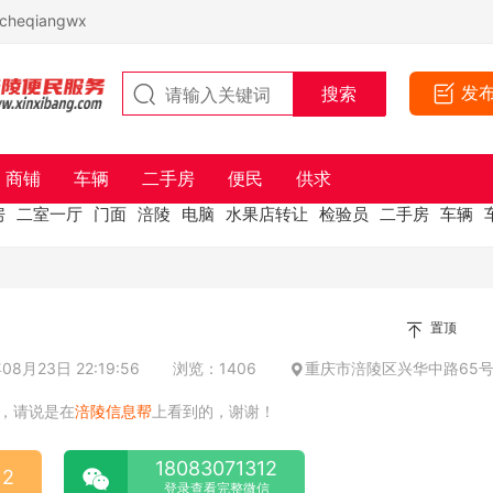
eqiangwx
发
商铺
车辆
二手房
便民
供求
房
二室一厅
门面
涪陵
电脑
水果店转让
检验员
二手房
车辆
置顶
8月23日 22:19:56
浏览：1406
重庆市涪陵区兴华中路65
，请说是在
涪陵信息帮
上看到的，谢谢！
18083071312
12
登录查看完整微信