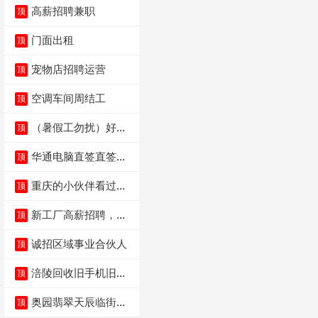
高薪招聘兼职
顶
门面出租
顶
宠物店招聘运营
顶
空调车间周结工
顶
（暑假工勿扰）好想
顶
来省钱超市宏声桥店
华通电脑直签直签直
顶
签
重庆的小伙伴看过
顶
来，我这边是和重庆
本
新工厂高薪招聘，普
顶
工100人
诚招区域事业合伙人
顶
涪陵回收旧手机旧电
顶
脑旧衣服
奥园翡翠天辰临街餐
顶
饮门面低价转让