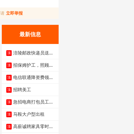
，请
立即举报
最新信息
涪陵邮政快递员送货
顶
员三轮车面包车都行
招保姆护工，照顾病
顶
人
电信联通降资费领价
顶
值5000电瓶车手
招聘美工
顶
急招电商打包员工作
顶
内容：货品分拣打包
马鞍大户型出租
顶
高薪诚聘家具零时促
顶
销（可日结）