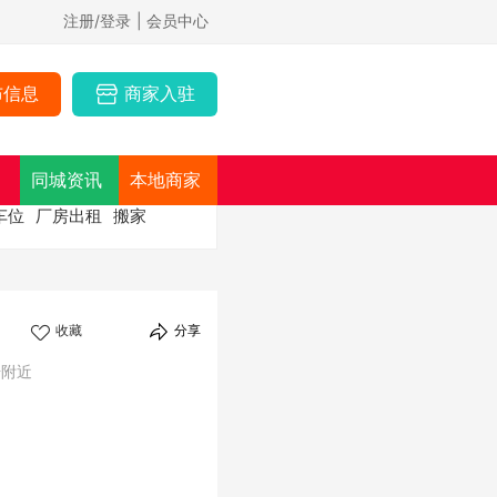
注册/登录
| 会员中心
布信息
商家入驻
同城资讯
本地商家
车位
厂房出租
搬家
收藏
分享
号附近