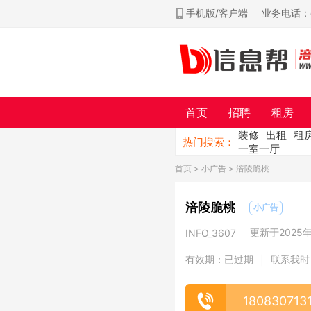
手机版/客户端
业务电话：ch
首页
招聘
租房
装修
出租
租
热门搜索：
一室一厅
首页
>
小广告
> 涪陵脆桃
涪陵脆桃
小广告
更新于2025年0
INFO_3607
有效期：已过期
联系我时
|
180830713