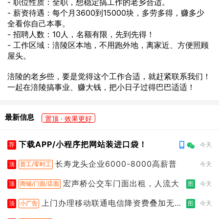
- 职位性质：全职，想稳定搞工作的老乡合适。
- 薪资待遇：每个月3600到15000块，多劳多得，赚多少
全看你自己本事。
- 招聘人数：10人，名额有限，先到先得！
- 工作区域：涪陵区本地，不用跑外地，离家近、方便照顾
屋头。
涪陵的老乡些，要是觉得这个工作合适，就赶紧联系我们！
一起在涪陵搞事业、赚大钱，把小日子过得巴巴适适！
最新信息
置顶 · 效果更好
下载APP/小程序把网站装进口袋！
荐
今天
长寿龙头企业6000-8000高薪普
顶
普工/零时工
今天
宏声桥公交车门面出租，人流大
顶
商铺/门面/店面
图
今天
上门办理移动联通电信降资费叠加无限
顶
小广告
图
今天
流