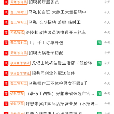
招聘餐厅服务员
顶
厨师/服务员
今天
马鞍长白班 大龄工大量招聘中
顶
普工/零时工
今天
马鞍 长期招聘 兼职 临时工
顶
普工/零时工
今天
涪陵邮政快递员送快递开三轮车
顶
司机/物流
今天
工厂手工订单外包
顶
普工/零时工
图
今天
招聘火锅墩子切配
顶
厨师/服务员
今天
龙记山城桥达漫生活店（低价转
顶
项目合作/转让
图
今天
让）
招共同创业的配送伙伴
顶
项目合作/转让
今天
马鞍操作工不体检男女不限6千
顶
普工/零时工
今天
（暑假工勿扰）好想来省钱超市宏声
顶
销售/店员
图
今天
桥店
好想来滨江国际店招营业员（不招暑假
顶
销售/店员
今天
工
纽西之谜美服中心招聘美容师
顶
美妆/美发
图
今天