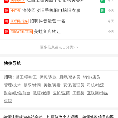
涪陵回收旧手机旧电脑旧衣服
顶
小广告
图
今天
招聘抖音运营一名
顶
互联网/传媒
今天
美蛙鱼店转让
顶
商铺/门面/店面
今天
更多信息请点击分类>>
快捷导航
招聘：
普工/零时工
保姆/家政
厨师/服务员
销售/店员
管理/技术
娱乐/休闲
美妆/美发
安保/管理员
司机/物流
财会/收银/前台
教培/老师
医护/医药
工程类
互联网/传媒
求职
|
|
|
如何注册成为本站会员
如何修改个人资料
如何修改信息内容