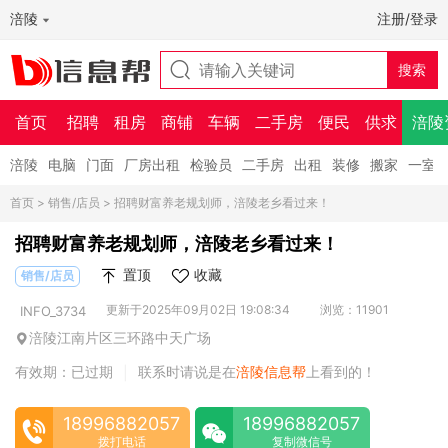
涪陵
注册/登录
首页
招聘
租房
商铺
车辆
二手房
便民
供求
涪陵
涪陵
电脑
门面
厂房出租
检验员
二手房
出租
装修
搬家
一室
首页
>
销售/店员
> 招聘财富养老规划师，涪陵老乡看过来！
招聘财富养老规划师，涪陵老乡看过来！
置顶
收藏
销售/店员
更新于2025年09月02日 19:08:34
浏览：11901
INFO_3734
涪陵江南片区三环路中天广场
有效期：已过期
联系时请说是在
涪陵信息帮
上看到的！
|
18996882057
18996882057
拨打电话
复制微信号