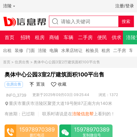
涪陵
注册/登录
首页
招聘
租房
商铺
车辆
二手房
便民
供求
涪陵
出租
装修
门面
涪陵
电脑
水果店转让
检验员
租房
二手房
车
首页
>
住房出售
> 奥体中心公园3室2厅建筑面积100平出售
奥体中心公园3室2厅建筑面积100平出售
置顶
收藏
住房出售
更新于2025年09月03日 09:25:44
浏览：1372
INFO_3739
重庆市重庆市涪陵区聚贤大道19号附87正南方向140米
有效期：已过期
联系时请说是在
涪陵信息帮
上看到的！
|
15978970389
15978970389
拨打电话
复制微信号