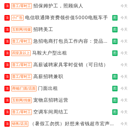
都行
招保姆护工，照顾病人
顶
普工/零时工
今天
电信联通降资费领价值5000电瓶车手
顶
小广告
图
今天
招聘美工
顶
互联网/传媒
图
今天
急招电商打包员工作内容：货品分
顶
普工/零时工
图
今天
拣打包
马鞍大户型出租
顶
四室及以上
图
今天
高薪诚聘家具零时促销（可日结）
顶
普工/零时工
今天
高薪招聘兼职
顶
普工/零时工
图
今天
门面出租
顶
商铺/门面/店面
图
今天
宠物店招聘运营
顶
互联网/传媒
图
今天
空调车间周结工
顶
普工/零时工
图
今天
（暑假工勿扰）好想来省钱超市宏声桥
顶
销售/店员
今天
店