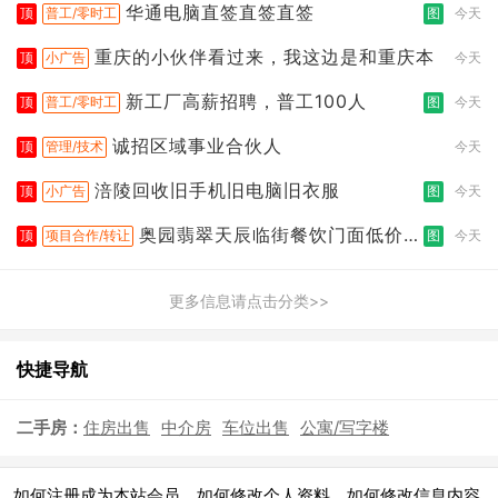
华通电脑直签直签直签
顶
普工/零时工
图
今天
重庆的小伙伴看过来，我这边是和重庆本
顶
小广告
今天
新工厂高薪招聘，普工100人
顶
普工/零时工
图
今天
诚招区域事业合伙人
顶
管理/技术
今天
涪陵回收旧手机旧电脑旧衣服
顶
小广告
图
今天
奥园翡翠天辰临街餐饮门面低价转
顶
项目合作/转让
图
今天
让
更多信息请点击分类>>
快捷导航
二手房：
住房出售
中介房
车位出售
公寓/写字楼
|
|
|
如何注册成为本站会员
如何修改个人资料
如何修改信息内容