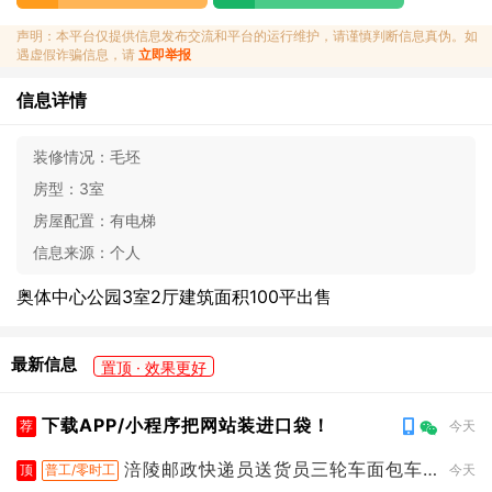
声明：本平台仅提供信息发布交流和平台的运行维护，请谨慎判断信息真伪。如
遇虚假诈骗信息，请
立即举报
信息详情
装修情况：
毛坯
房型：
3室
房屋配置：
有电梯
信息来源：
个人
奥体中心公园3室2厅建筑面积100平出售
最新信息
置顶 · 效果更好
下载APP/小程序把网站装进口袋！
荐
今天
涪陵邮政快递员送货员三轮车面包车
顶
普工/零时工
今天