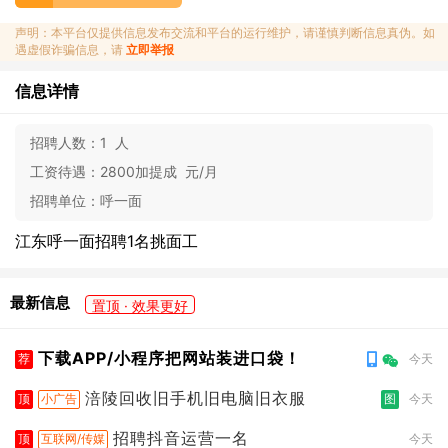
声明：本平台仅提供信息发布交流和平台的运行维护，请谨慎判断信息真伪。如
遇虚假诈骗信息，请
立即举报
信息详情
招聘人数：
1 人
工资待遇：
2800加提成 元/月
招聘单位：
呼一面
江东呼一面招聘1名挑面工
最新信息
置顶 · 效果更好
下载APP/小程序把网站装进口袋！
荐
今天
涪陵回收旧手机旧电脑旧衣服
顶
小广告
图
今天
招聘抖音运营一名
顶
互联网/传媒
今天