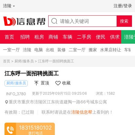
涪陵
注册/登录
首页
招聘
租房
商铺
车辆
二手房
便民
供求
涪陵
一室一厅
涪陵
电脑
出租
装修
二室一厅
搬家
水果店转让
车辆
首页
>
厨师/服务员
> 江东呼一面招聘挑面工
江东呼一面招聘挑面工
置顶
收藏
厨师/服务员
更新于2025年09月15日 09:25:06
浏览：1582
INFO_3780
重庆市重庆市涪陵区江东街道建陶一路66号城东公寓
有效期：已过期
联系时请说是在
涪陵信息帮
上看到的！
|
18315180102
拨打电话