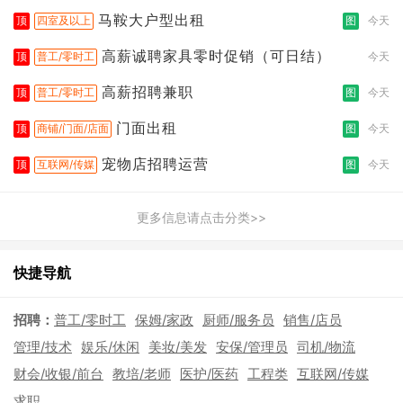
拣打包
马鞍大户型出租
顶
四室及以上
图
今天
高薪诚聘家具零时促销（可日结）
顶
普工/零时工
今天
高薪招聘兼职
顶
普工/零时工
图
今天
门面出租
顶
商铺/门面/店面
图
今天
宠物店招聘运营
顶
互联网/传媒
图
今天
更多信息请点击分类>>
快捷导航
招聘：
普工/零时工
保姆/家政
厨师/服务员
销售/店员
管理/技术
娱乐/休闲
美妆/美发
安保/管理员
司机/物流
财会/收银/前台
教培/老师
医护/医药
工程类
互联网/传媒
求职