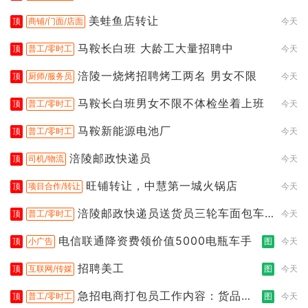
美蛙鱼店转让
顶
商铺/门面/店面
今天
马鞍长白班 大龄工大量招聘中
顶
普工/零时工
今天
涪陵一烧烤招聘烤工两名 男女不限
顶
厨师/服务员
今天
马鞍长白班男女不限不体检坐着上班
顶
普工/零时工
今天
马鞍新能源电池厂
顶
普工/零时工
今天
涪陵邮政快递员
顶
司机/物流
今天
旺铺转让，中慧第一城火锅店
顶
项目合作/转让
今天
涪陵邮政快递员送货员三轮车面包车
顶
普工/零时工
今天
都行
电信联通降资费领价值5000电瓶车手
顶
小广告
图
今天
招聘美工
顶
互联网/传媒
图
今天
急招电商打包员工作内容：货品分
顶
普工/零时工
图
今天