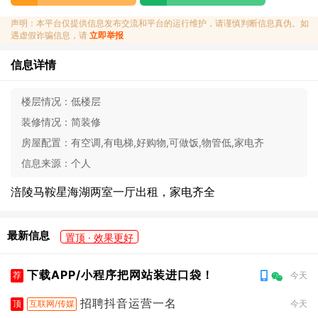
声明：本平台仅提供信息发布交流和平台的运行维护，请谨慎判断信息真伪。如
遇虚假诈骗信息，请
立即举报
信息详情
楼层情况：
低楼层
装修情况：
简装修
房屋配置：
有空调,有电梯,好购物,可做饭,物管低,家电齐
信息来源：
个人
涪陵马鞍星海湖两室一厅出租，家电齐全
最新信息
置顶 · 效果更好
下载APP/小程序把网站装进口袋！
荐
今天
招聘抖音运营一名
顶
互联网/传媒
今天