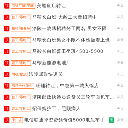
美蛙鱼店转让
顶
商铺/门面/店面
今天
马鞍长白班 大龄工大量招聘中
顶
普工/零时工
今天
涪陵一烧烤招聘烤工两名 男女不限
顶
厨师/服务员
今天
马鞍长白班男女不限不体检坐着上班
顶
普工/零时工
今天
马鞍长白班普工坐班4500-5500
顶
普工/零时工
今天
马鞍新能源电池厂
顶
普工/零时工
今天
涪陵邮政快递员
顶
司机/物流
今天
旺铺转让，中慧第一城火锅店
顶
项目合作/转让
今天
涪陵邮政快递员送货员三轮车面包车
顶
普工/零时工
今天
都行
招保姆护工，照顾病人
顶
普工/零时工
今天
电信联通降资费领价值5000电瓶车手
顶
小广告
图
今天