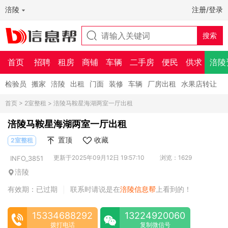
涪陵
注册/登录
首页
招聘
租房
商铺
车辆
二手房
便民
供求
涪陵
检验员
搬家
涪陵
出租
门面
装修
车辆
厂房出租
水果店转让
首页
>
2室整租
> 涪陵马鞍星海湖两室一厅出租
涪陵马鞍星海湖两室一厅出租
置顶
收藏
2室整租
更新于2025年09月12日 19:57:10
浏览：1629
INFO_3851
涪陵
有效期：已过期
联系时请说是在
涪陵信息帮
上看到的！
|
15334688292
13224920060
拨打电话
复制微信号