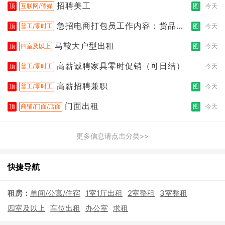
招聘美工
顶
互联网/传媒
图
今天
急招电商打包员工作内容：货品分
顶
普工/零时工
图
今天
拣打包
马鞍大户型出租
顶
四室及以上
图
今天
高薪诚聘家具零时促销（可日结）
顶
普工/零时工
今天
高薪招聘兼职
顶
普工/零时工
图
今天
门面出租
顶
商铺/门面/店面
图
今天
更多信息请点击分类>>
快捷导航
租房：
单间/公寓/住宿
1室1厅出租
2室整租
3室整租
四室及以上
车位出租
办公室
求租