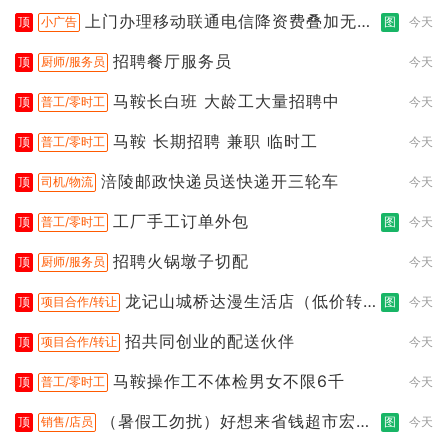
上门办理移动联通电信降资费叠加无限
顶
小广告
图
今天
流
招聘餐厅服务员
顶
厨师/服务员
今天
马鞍长白班 大龄工大量招聘中
顶
普工/零时工
今天
马鞍 长期招聘 兼职 临时工
顶
普工/零时工
今天
涪陵邮政快递员送快递开三轮车
顶
司机/物流
今天
工厂手工订单外包
顶
普工/零时工
图
今天
招聘火锅墩子切配
顶
厨师/服务员
今天
龙记山城桥达漫生活店（低价转
顶
项目合作/转让
图
今天
让）
招共同创业的配送伙伴
顶
项目合作/转让
今天
马鞍操作工不体检男女不限6千
顶
普工/零时工
今天
（暑假工勿扰）好想来省钱超市宏声
顶
销售/店员
图
今天
桥店