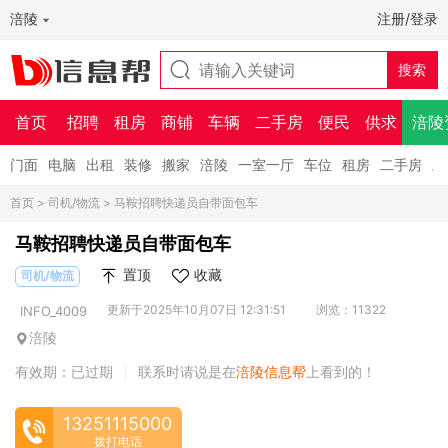
涪陵
注册/登录
首页
招聘
租房
商铺
车辆
二手房
便民
供求
涪陵
门面
电脑
出租
装修
搬家
涪陵
一室一厅
车位
租房
二手房
二
首页
>
司机/物流
> 马鞍招聘快递员自带面包车
马鞍招聘快递员自带面包车
置顶
收藏
司机/物流
更新于2025年10月07日 12:31:51
浏览：11322
INFO_4009
涪陵
有效期：已过期
联系时请说是在
涪陵信息帮
上看到的！
|
13251115000
拨打电话