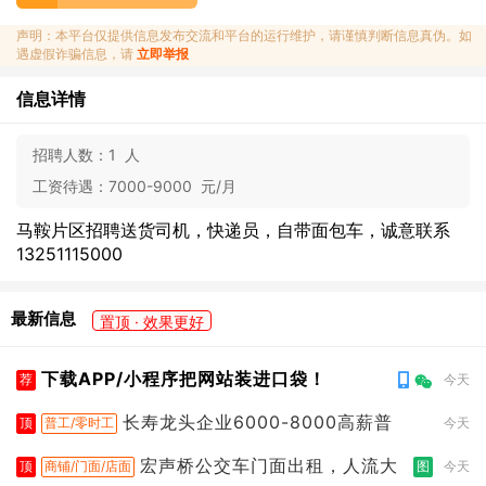
声明：本平台仅提供信息发布交流和平台的运行维护，请谨慎判断信息真伪。如
遇虚假诈骗信息，请
立即举报
信息详情
招聘人数：
1 人
工资待遇：
7000-9000 元/月
马鞍片区招聘送货司机，快递员，自带面包车，诚意联系
13251115000
最新信息
置顶 · 效果更好
下载APP/小程序把网站装进口袋！
荐
今天
长寿龙头企业6000-8000高薪普
顶
普工/零时工
今天
宏声桥公交车门面出租，人流大
顶
商铺/门面/店面
图
今天