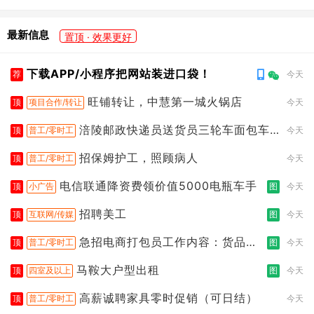
最新信息
置顶 · 效果更好
下载APP/小程序把网站装进口袋！
荐
今天
旺铺转让，中慧第一城火锅店
顶
项目合作/转让
今天
涪陵邮政快递员送货员三轮车面包车
顶
普工/零时工
今天
都行
招保姆护工，照顾病人
顶
普工/零时工
今天
电信联通降资费领价值5000电瓶车手
顶
小广告
图
今天
招聘美工
顶
互联网/传媒
图
今天
急招电商打包员工作内容：货品分
顶
普工/零时工
图
今天
拣打包
马鞍大户型出租
顶
四室及以上
图
今天
高薪诚聘家具零时促销（可日结）
顶
普工/零时工
今天