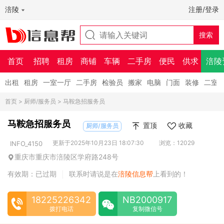
涪陵
注册/登录
首页
招聘
租房
商铺
车辆
二手房
便民
供求
涪陵
出租
租房
一室一厅
二手房
检验员
搬家
电脑
门面
装修
二室
首页
>
厨师/服务员
> 马鞍急招服务员
马鞍急招服务员
置顶
收藏
厨师/服务员
更新于2025年10月23日 18:07:30
浏览：12029
INFO_4150
重庆市重庆市涪陵区学府路248号
有效期：已过期
联系时请说是在
涪陵信息帮
上看到的！
|
18225226342
NB2000917
拨打电话
复制微信号