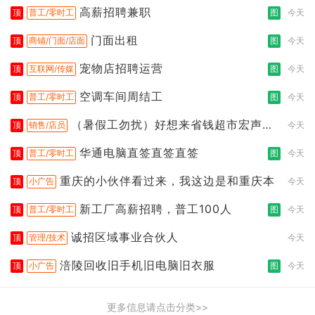
高薪招聘兼职
顶
普工/零时工
图
今天
门面出租
顶
商铺/门面/店面
图
今天
宠物店招聘运营
顶
互联网/传媒
图
今天
空调车间周结工
顶
普工/零时工
图
今天
（暑假工勿扰）好想来省钱超市宏声桥
顶
销售/店员
今天
店
华通电脑直签直签直签
顶
普工/零时工
图
今天
重庆的小伙伴看过来，我这边是和重庆本
顶
小广告
今天
新工厂高薪招聘，普工100人
顶
普工/零时工
图
今天
诚招区域事业合伙人
顶
管理/技术
今天
涪陵回收旧手机旧电脑旧衣服
顶
小广告
图
今天
更多信息请点击分类>>