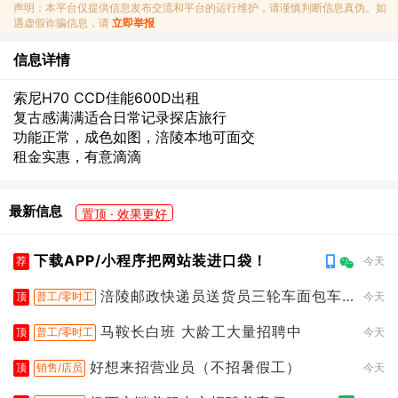
声明：本平台仅提供信息发布交流和平台的运行维护，请谨慎判断信息真伪。如
遇虚假诈骗信息，请
立即举报
信息详情
索尼H70 CCD佳能600D出租
复古感满满适合日常记录探店旅行
功能正常，成色如图，涪陵本地可面交
租金实惠，有意滴滴
最新信息
置顶 · 效果更好
下载APP/小程序把网站装进口袋！
荐
今天
涪陵邮政快递员送货员三轮车面包车
顶
普工/零时工
今天
都行
马鞍长白班 大龄工大量招聘中
顶
普工/零时工
今天
好想来招营业员（不招暑假工）
顶
销售/店员
今天