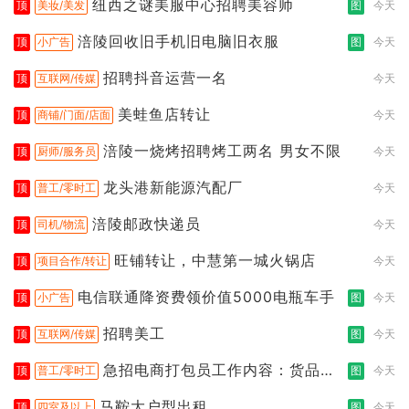
纽西之谜美服中心招聘美容师
顶
美妆/美发
图
今天
涪陵回收旧手机旧电脑旧衣服
顶
小广告
图
今天
招聘抖音运营一名
顶
互联网/传媒
今天
美蛙鱼店转让
顶
商铺/门面/店面
今天
涪陵一烧烤招聘烤工两名 男女不限
顶
厨师/服务员
今天
龙头港新能源汽配厂
顶
普工/零时工
今天
涪陵邮政快递员
顶
司机/物流
今天
旺铺转让，中慧第一城火锅店
顶
项目合作/转让
今天
电信联通降资费领价值5000电瓶车手
顶
小广告
图
今天
招聘美工
顶
互联网/传媒
图
今天
急招电商打包员工作内容：货品分
顶
普工/零时工
图
今天
拣打包
马鞍大户型出租
顶
四室及以上
图
今天