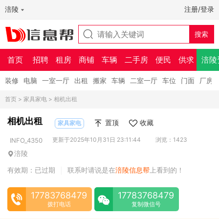
涪陵
注册/登录
首页
招聘
租房
商铺
车辆
二手房
便民
供求
涪陵
装修
电脑
一室一厅
出租
搬家
车辆
二室一厅
车位
门面
厂房
首页
>
家具家电
> 相机出租
相机出租
置顶
收藏
家具家电
更新于2025年10月31日 23:11:44
浏览：1423
INFO_4350
涪陵
有效期：已过期
联系时请说是在
涪陵信息帮
上看到的！
|
17783768479
17783768479
拨打电话
复制微信号