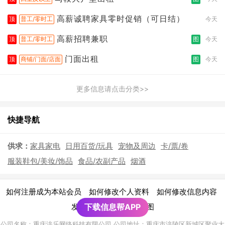
高薪诚聘家具零时促销（可日结）
顶
普工/零时工
今天
高薪招聘兼职
顶
普工/零时工
图
今天
门面出租
顶
商铺/门面/店面
图
今天
更多信息请点击分类>>
快捷导航
供求：
家具家电
日用百货/玩具
宠物及周边
卡/票/卷
服装鞋包/美妆/饰品
食品/农副产品
烟酒
|
|
|
如何注册成为本站会员
如何修改个人资料
如何修改信息内容
|
发布广告须知
下载信息帮APP
网站地图
公司名称：重庆涪乐网络科技有限公司 公司地址：重庆市涪陵区新城区聚业大