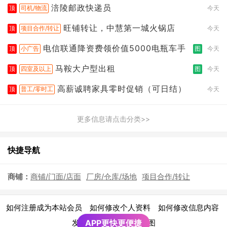
涪陵邮政快递员
顶
司机/物流
今天
旺铺转让，中慧第一城火锅店
顶
项目合作/转让
今天
电信联通降资费领价值5000电瓶车手
顶
小广告
图
今天
马鞍大户型出租
顶
四室及以上
图
今天
高薪诚聘家具零时促销（可日结）
顶
普工/零时工
今天
更多信息请点击分类>>
快捷导航
商铺：
商铺/门面/店面
厂房/仓库/场地
项目合作/转让
|
|
|
如何注册成为本站会员
如何修改个人资料
如何修改信息内容
|
发布广告须知
APP更快更便捷
网站地图