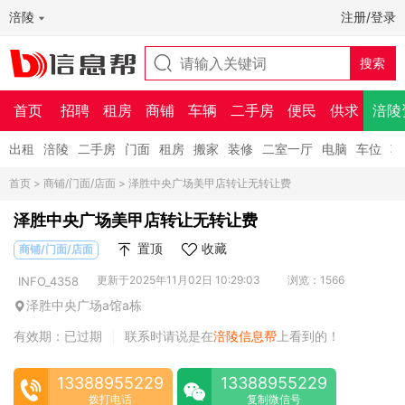
涪陵
注册/登录
首页
招聘
租房
商铺
车辆
二手房
便民
供求
涪陵
出租
涪陵
二手房
门面
租房
搬家
装修
二室一厅
电脑
车位
车
首页
>
商铺/门面/店面
> 泽胜中央广场美甲店转让无转让费
泽胜中央广场美甲店转让无转让费
置顶
收藏
商铺/门面/店面
更新于2025年11月02日 10:29:03
浏览：1566
INFO_4358
泽胜中央广场a馆a栋
有效期：已过期
联系时请说是在
涪陵信息帮
上看到的！
|
13388955229
13388955229
拨打电话
复制微信号