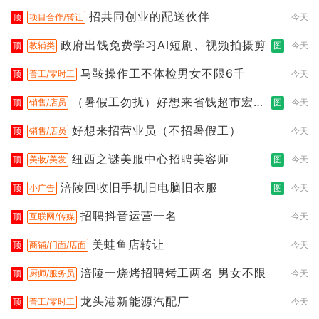
让）
招共同创业的配送伙伴
顶
项目合作/转让
今天
政府出钱免费学习AI短剧、视频拍摄剪
顶
教辅类
图
今天
马鞍操作工不体检男女不限6千
顶
普工/零时工
今天
（暑假工勿扰）好想来省钱超市宏声
顶
销售/店员
图
今天
桥店
好想来招营业员（不招暑假工）
顶
销售/店员
今天
纽西之谜美服中心招聘美容师
顶
美妆/美发
图
今天
涪陵回收旧手机旧电脑旧衣服
顶
小广告
图
今天
招聘抖音运营一名
顶
互联网/传媒
今天
美蛙鱼店转让
顶
商铺/门面/店面
今天
涪陵一烧烤招聘烤工两名 男女不限
顶
厨师/服务员
今天
龙头港新能源汽配厂
顶
普工/零时工
今天