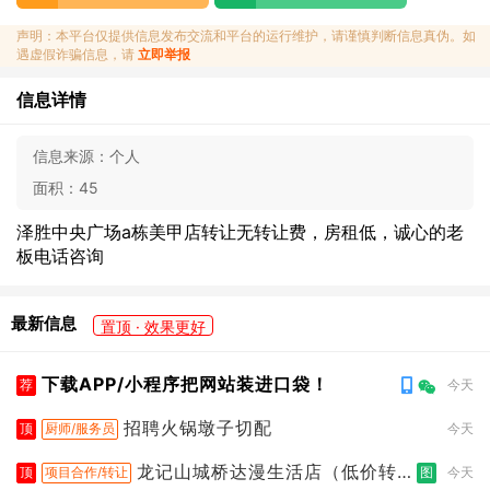
声明：本平台仅提供信息发布交流和平台的运行维护，请谨慎判断信息真伪。如
遇虚假诈骗信息，请
立即举报
信息详情
信息来源：
个人
面积：
45
泽胜中央广场a栋美甲店转让无转让费，房租低，诚心的老
板电话咨询
最新信息
置顶 · 效果更好
下载APP/小程序把网站装进口袋！
荐
今天
招聘火锅墩子切配
顶
厨师/服务员
今天
龙记山城桥达漫生活店（低价转
顶
项目合作/转让
图
今天