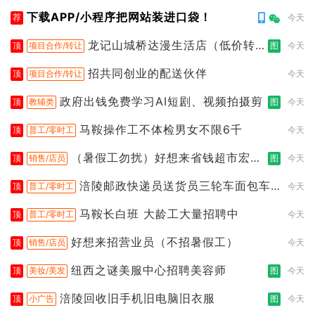
下载APP/小程序把网站装进口袋！
荐
今天
龙记山城桥达漫生活店（低价转
顶
项目合作/转让
图
今天
让）
招共同创业的配送伙伴
顶
项目合作/转让
今天
政府出钱免费学习AI短剧、视频拍摄剪
顶
教辅类
图
今天
马鞍操作工不体检男女不限6千
顶
普工/零时工
今天
（暑假工勿扰）好想来省钱超市宏声
顶
销售/店员
图
今天
桥店
涪陵邮政快递员送货员三轮车面包车
顶
普工/零时工
今天
都行
马鞍长白班 大龄工大量招聘中
顶
普工/零时工
今天
好想来招营业员（不招暑假工）
顶
销售/店员
今天
纽西之谜美服中心招聘美容师
顶
美妆/美发
图
今天
涪陵回收旧手机旧电脑旧衣服
顶
小广告
图
今天