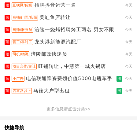
招聘抖音运营一名
顶
互联网/传媒
今天
美蛙鱼店转让
顶
商铺/门面/店面
今天
涪陵一烧烤招聘烤工两名 男女不限
顶
厨师/服务员
今天
龙头港新能源汽配厂
顶
普工/零时工
今天
涪陵邮政快递员
顶
司机/物流
今天
旺铺转让，中慧第一城火锅店
顶
项目合作/转让
今天
电信联通降资费领价值5000电瓶车手
顶
小广告
图
今天
马鞍大户型出租
顶
四室及以上
图
今天
更多信息请点击分类>>
快捷导航