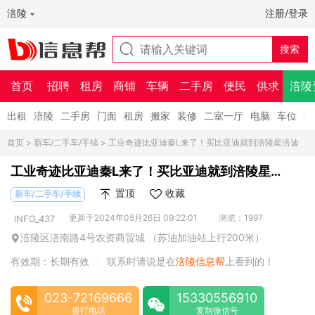
涪陵
注册/登录
首页
招聘
租房
商铺
车辆
二手房
便民
供求
涪陵
出租
涪陵
二手房
门面
租房
搬家
装修
二室一厅
电脑
车位
车
首页
>
新车/二手车/手续
> 工业奇迹比亚迪秦L来了！买比亚迪就到涪陵星涪迪
工业奇迹比亚迪秦L来了！买比亚迪就到涪陵星涪
迪
置顶
收藏
新车/二手车/手续
更新于2024年05月26日 09:22:01
浏览：1997
INFO_437
涪陵区涪南路4号农资商贸城 （苏油加油站上行200米）
有效期：长期有效
联系时请说是在
涪陵信息帮
上看到的！
|
023-72169666
15330556910
拨打电话
复制微信号