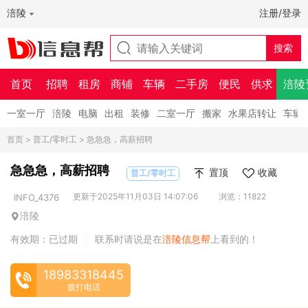
涪陵
注册/登录
首页
招聘
租房
商铺
车辆
二手房
便民
供求
涪陵
一室一厅
涪陵
电脑
出租
装修
二室一厅
搬家
水果店转让
车辆
首页
>
普工/零时工
> 急急急，高薪招聘
急急急，高薪招聘
置顶
收藏
普工/零时工
更新于2025年11月03日 14:07:06
浏览：11822
INFO_4376
涪陵
有效期：已过期
联系时请说是在
涪陵信息帮
上看到的！
|
18983318445
拨打电话