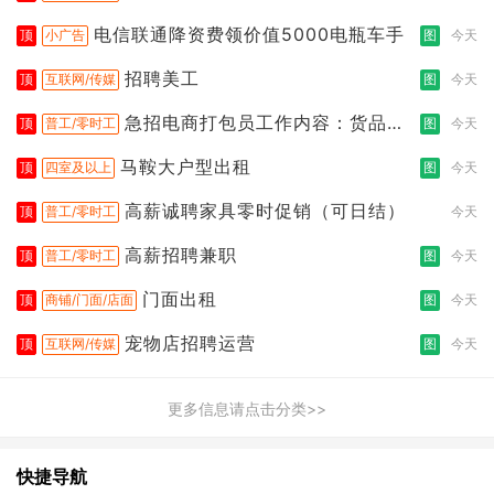
都行
电信联通降资费领价值5000电瓶车手
顶
小广告
图
今天
招聘美工
顶
互联网/传媒
图
今天
急招电商打包员工作内容：货品分
顶
普工/零时工
图
今天
拣打包
马鞍大户型出租
顶
四室及以上
图
今天
高薪诚聘家具零时促销（可日结）
顶
普工/零时工
今天
高薪招聘兼职
顶
普工/零时工
图
今天
门面出租
顶
商铺/门面/店面
图
今天
宠物店招聘运营
顶
互联网/传媒
图
今天
更多信息请点击分类>>
快捷导航