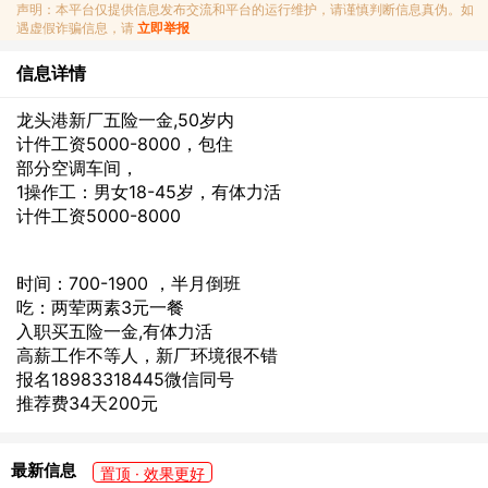
声明：本平台仅提供信息发布交流和平台的运行维护，请谨慎判断信息真伪。如
遇虚假诈骗信息，请
立即举报
信息详情
龙头港新厂五险一金,50岁内
计件工资5000-8000，包住
部分空调车间，
1操作工：男女18-45岁，有体力活
计件工资5000-8000
时间：700-1900 ，半月倒班
吃：两荤两素3元一餐
入职买五险一金,有体力活
高薪工作不等人，新厂环境很不错
报名18983318445微信同号
推荐费34天200元
最新信息
置顶 · 效果更好