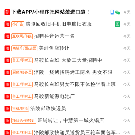
下载APP/小程序把网站装进口袋！
荐
今天
涪陵回收旧手机旧电脑旧衣服
顶
小广告
图
今天
招聘抖音运营一名
顶
互联网/传媒
今天
美蛙鱼店转让
顶
商铺/门面/店面
今天
马鞍长白班 大龄工大量招聘中
顶
普工/零时工
今天
涪陵一烧烤招聘烤工两名 男女不限
顶
厨师/服务员
今天
马鞍长白班男女不限不体检坐着上班
顶
普工/零时工
今天
马鞍新能源电池厂
顶
普工/零时工
今天
涪陵邮政快递员
顶
司机/物流
今天
旺铺转让，中慧第一城火锅店
顶
项目合作/转让
今天
涪陵邮政快递员送货员三轮车面包车
顶
普工/零时工
今天