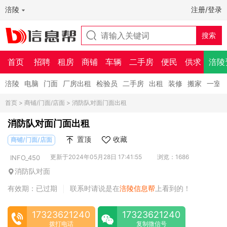
涪陵
注册/登录
首页
招聘
租房
商铺
车辆
二手房
便民
供求
涪陵
涪陵
电脑
门面
厂房出租
检验员
二手房
出租
装修
搬家
一室
首页
>
商铺/门面/店面
> 消防队对面门面出租
消防队对面门面出租
置顶
收藏
商铺/门面/店面
更新于2024年05月28日 17:41:55
浏览：1686
INFO_450
消防队对面
有效期：已过期
联系时请说是在
涪陵信息帮
上看到的！
|
17323621240
17323621240
拨打电话
复制微信号