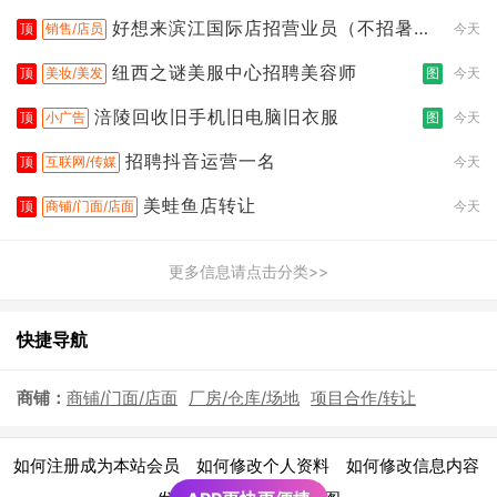
桥店
好想来滨江国际店招营业员（不招暑假
顶
销售/店员
今天
工
纽西之谜美服中心招聘美容师
顶
美妆/美发
图
今天
涪陵回收旧手机旧电脑旧衣服
顶
小广告
图
今天
招聘抖音运营一名
顶
互联网/传媒
今天
美蛙鱼店转让
顶
商铺/门面/店面
今天
更多信息请点击分类>>
快捷导航
商铺：
商铺/门面/店面
厂房/仓库/场地
项目合作/转让
|
|
|
如何注册成为本站会员
如何修改个人资料
如何修改信息内容
|