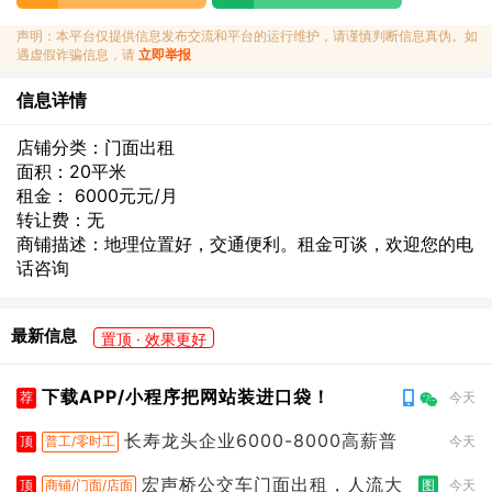
声明：本平台仅提供信息发布交流和平台的运行维护，请谨慎判断信息真伪。如
遇虚假诈骗信息，请
立即举报
信息详情
店铺分类：门面出租
面积：20平米
租金： 6000元元/月
转让费：无
商铺描述：地理位置好，交通便利。租金可谈，欢迎您的电
话咨询
最新信息
置顶 · 效果更好
下载APP/小程序把网站装进口袋！
荐
今天
长寿龙头企业6000-8000高薪普
顶
普工/零时工
今天
宏声桥公交车门面出租，人流大
顶
商铺/门面/店面
图
今天