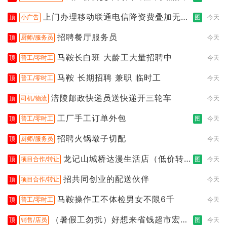
上门办理移动联通电信降资费叠加无限
顶
小广告
图
今天
流
招聘餐厅服务员
顶
厨师/服务员
今天
马鞍长白班 大龄工大量招聘中
顶
普工/零时工
今天
马鞍 长期招聘 兼职 临时工
顶
普工/零时工
今天
涪陵邮政快递员送快递开三轮车
顶
司机/物流
今天
工厂手工订单外包
顶
普工/零时工
图
今天
招聘火锅墩子切配
顶
厨师/服务员
今天
龙记山城桥达漫生活店（低价转
顶
项目合作/转让
图
今天
让）
招共同创业的配送伙伴
顶
项目合作/转让
今天
马鞍操作工不体检男女不限6千
顶
普工/零时工
今天
（暑假工勿扰）好想来省钱超市宏声
顶
销售/店员
图
今天