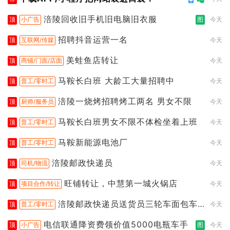
涪陵回收旧手机旧电脑旧衣服
顶
小广告
图
今天
招聘抖音运营一名
顶
互联网/传媒
今天
美蛙鱼店转让
顶
商铺/门面/店面
今天
马鞍长白班 大龄工大量招聘中
顶
普工/零时工
今天
涪陵一烧烤招聘烤工两名 男女不限
顶
厨师/服务员
今天
马鞍长白班男女不限不体检坐着上班
顶
普工/零时工
今天
马鞍新能源电池厂
顶
普工/零时工
今天
涪陵邮政快递员
顶
司机/物流
今天
旺铺转让，中慧第一城火锅店
顶
项目合作/转让
今天
涪陵邮政快递员送货员三轮车面包车
顶
普工/零时工
今天
都行
电信联通降资费领价值5000电瓶车手
顶
小广告
图
今天