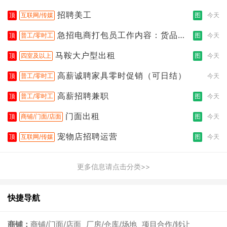
招聘美工
顶
互联网/传媒
图
今天
急招电商打包员工作内容：货品分
顶
普工/零时工
图
今天
拣打包
马鞍大户型出租
顶
四室及以上
图
今天
高薪诚聘家具零时促销（可日结）
顶
普工/零时工
今天
高薪招聘兼职
顶
普工/零时工
图
今天
门面出租
顶
商铺/门面/店面
图
今天
宠物店招聘运营
顶
互联网/传媒
图
今天
更多信息请点击分类>>
快捷导航
商铺：
商铺/门面/店面
厂房/仓库/场地
项目合作/转让