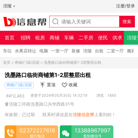
涪陵
注册/登录
首页
招聘
租房
商铺
车辆
二手房
便民
供求
涪陵
车位
水果店转让
电脑
一室一厅
装修
涪陵
出租
二室一厅
搬家
首页
>
商铺/门面/店面
> 洗墨路口临街商铺第1-2层整层出租
洗墨路口临街商铺第1-2层整层出租
置顶
收藏
商铺/门面/店面
更新于2024年05月30日 14:32:19
浏览：1845
INFO_463
涪陵三环路洗墨路口兴华西路31号
有效期：已过期
联系时请说是在
涪陵信息帮
上看到的！
|
02372227616
13388967997
拨打电话
复制微信号