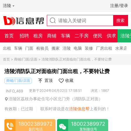
涪陵
注册/登录
首页
招聘
租房
商铺
车辆
二手房
便民
供求
涪陵
出租
车辆
门面
检验员
搬家
涪陵
电脑
装修
厂房出租
水果店
首页
>
商铺/门面/店面
> 涪陵消防队正对面临街门面出租，不要转让费
涪陵消防队正对面临街门面出租，不要转让费
置顶
收藏
商铺/门面/店面
更新于2024年06月02日 17:58:51
浏览：1867
INFO_469
涪陵区荔枝办事处住宅小区北门旁（消防队正对面）
有效期：已过期
联系时请说是在
涪陵信息帮
上看到的！
|
18002389972
18002389972
拨打电话
复制微信号