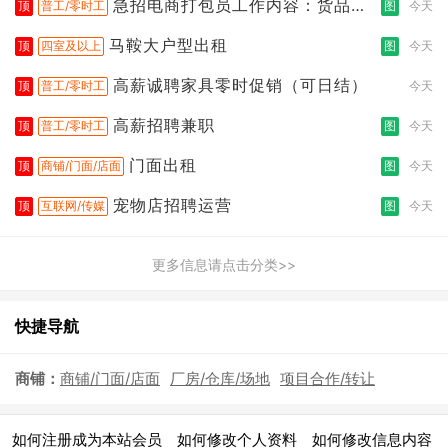
急招电商打包员工作内容：货品分
顶
普工/零时工
图
今天
拣打包
马鞍大户型出租
顶
四室及以上
图
今天
高薪诚聘家具零时促销（可日结）
顶
普工/零时工
今天
高薪招聘兼职
顶
普工/零时工
图
今天
门面出租
顶
商铺/门面/店面
图
今天
宠物店招聘运营
顶
互联网/传媒
图
今天
更多信息请点击分类>>
快捷导航
商铺：
商铺/门面/店面
厂房/仓库/场地
项目合作/转让
|
|
|
如何注册成为本站会员
如何修改个人资料
如何修改信息内容