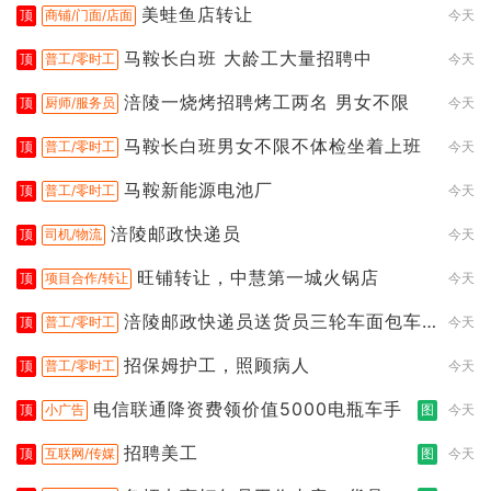
美蛙鱼店转让
顶
商铺/门面/店面
今天
马鞍长白班 大龄工大量招聘中
顶
普工/零时工
今天
涪陵一烧烤招聘烤工两名 男女不限
顶
厨师/服务员
今天
马鞍长白班男女不限不体检坐着上班
顶
普工/零时工
今天
马鞍新能源电池厂
顶
普工/零时工
今天
涪陵邮政快递员
顶
司机/物流
今天
旺铺转让，中慧第一城火锅店
顶
项目合作/转让
今天
涪陵邮政快递员送货员三轮车面包车
顶
普工/零时工
今天
都行
招保姆护工，照顾病人
顶
普工/零时工
今天
电信联通降资费领价值5000电瓶车手
顶
小广告
图
今天
招聘美工
顶
互联网/传媒
图
今天