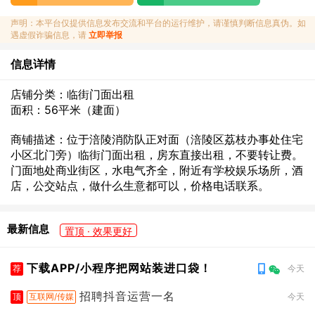
声明：本平台仅提供信息发布交流和平台的运行维护，请谨慎判断信息真伪。如
遇虚假诈骗信息，请
立即举报
信息详情
店铺分类：临街门面出租
面积：56平米（建面）
商铺描述：位于涪陵消防队正对面（涪陵区荔枝办事处住宅
小区北门旁）临街门面出租，房东直接出租，不要转让费。
门面地处商业街区，水电气齐全，附近有学校娱乐场所，酒
店，公交站点，做什么生意都可以，价格电话联系。
最新信息
置顶 · 效果更好
下载APP/小程序把网站装进口袋！
荐
今天
招聘抖音运营一名
顶
互联网/传媒
今天