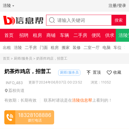
涪陵
注册/登录
首页
招聘
租房
商铺
车辆
二手房
便民
供求
涪陵
出租
涪陵
二手房
门面
租房
搬家
装修
二室一厅
电脑
车位
车
首页
>
厨师/服务员
> 奶茶炸鸡店，招普工
奶茶炸鸡店，招普工
置顶
收藏
厨师/服务员
更新于2024年06月07日 00:23:52
浏览：11052
INFO_483
荔枝街道
有效期：长期有效
联系时请说是在
涪陵信息帮
上看到的！
|
18328108886
拨打电话