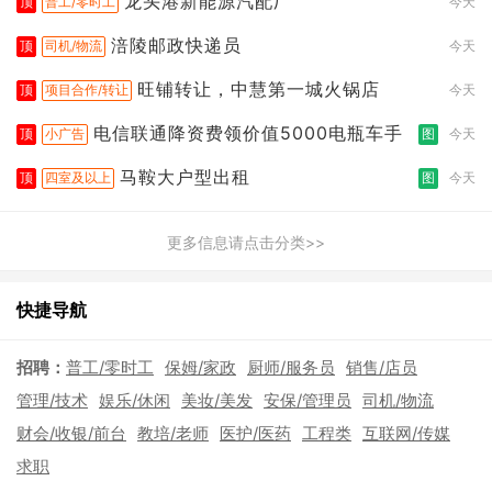
龙头港新能源汽配厂
顶
普工/零时工
今天
涪陵邮政快递员
顶
司机/物流
今天
旺铺转让，中慧第一城火锅店
顶
项目合作/转让
今天
电信联通降资费领价值5000电瓶车手
顶
小广告
图
今天
马鞍大户型出租
顶
四室及以上
图
今天
更多信息请点击分类>>
快捷导航
招聘：
普工/零时工
保姆/家政
厨师/服务员
销售/店员
管理/技术
娱乐/休闲
美妆/美发
安保/管理员
司机/物流
财会/收银/前台
教培/老师
医护/医药
工程类
互联网/传媒
求职