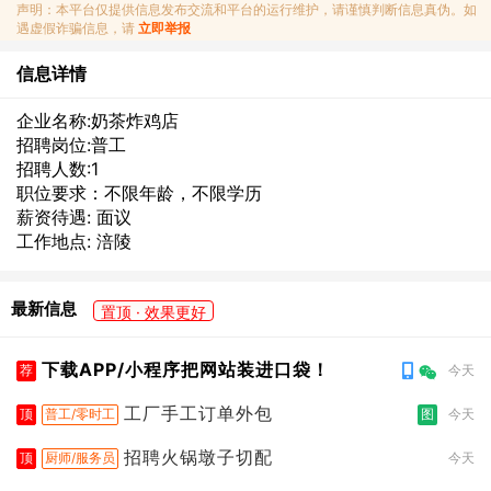
声明：本平台仅提供信息发布交流和平台的运行维护，请谨慎判断信息真伪。如
遇虚假诈骗信息，请
立即举报
信息详情
企业名称:奶茶炸鸡店
招聘岗位:普工
招聘人数:1
职位要求：不限年龄，不限学历
薪资待遇: 面议
工作地点: 涪陵
最新信息
置顶 · 效果更好
下载APP/小程序把网站装进口袋！
荐
今天
工厂手工订单外包
顶
普工/零时工
图
今天
招聘火锅墩子切配
顶
厨师/服务员
今天