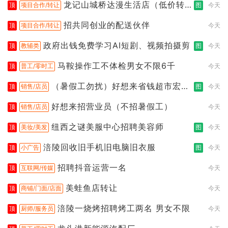
龙记山城桥达漫生活店（低价转
顶
项目合作/转让
图
今天
让）
招共同创业的配送伙伴
顶
项目合作/转让
今天
政府出钱免费学习AI短剧、视频拍摄剪
顶
教辅类
图
今天
马鞍操作工不体检男女不限6千
顶
普工/零时工
今天
（暑假工勿扰）好想来省钱超市宏声
顶
销售/店员
图
今天
桥店
好想来招营业员（不招暑假工）
顶
销售/店员
今天
纽西之谜美服中心招聘美容师
顶
美妆/美发
图
今天
涪陵回收旧手机旧电脑旧衣服
顶
小广告
图
今天
招聘抖音运营一名
顶
互联网/传媒
今天
美蛙鱼店转让
顶
商铺/门面/店面
今天
涪陵一烧烤招聘烤工两名 男女不限
顶
厨师/服务员
今天