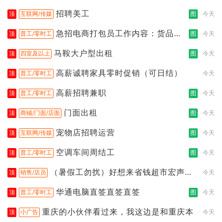
招聘美工
顶
互联网/传媒
图
今天
急招电商打包员工作内容：货品分
顶
普工/零时工
图
今天
拣打包
马鞍大户型出租
顶
四室及以上
图
今天
高薪诚聘家具零时促销（可日结）
顶
普工/零时工
今天
高薪招聘兼职
顶
普工/零时工
图
今天
门面出租
顶
商铺/门面/店面
图
今天
宠物店招聘运营
顶
互联网/传媒
图
今天
空调车间周结工
顶
普工/零时工
图
今天
（暑假工勿扰）好想来省钱超市宏声桥
顶
销售/店员
今天
店
华通电脑直签直签直签
顶
普工/零时工
图
今天
重庆的小伙伴看过来，我这边是和重庆本
顶
小广告
今天