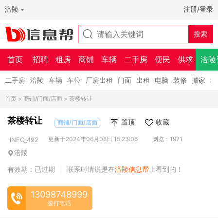
涪陵
注册/登录
首页
招聘
租房
商铺
车辆
二手房
便民
供求
涪陵
二手房
涪陵
车辆
车位
厂房出租
门面
出租
电脑
装修
搬家
租
首页
>
商铺/门面/店面
> 茶楼转让
茶楼转让
置顶
收藏
商铺/门面/店面
更新于2024年06月08日 15:23:06
浏览：1971
INFO_492
涪陵
有效期：已过期
联系时请说是在
涪陵信息帮
上看到的！
|
13098748999
拨打电话