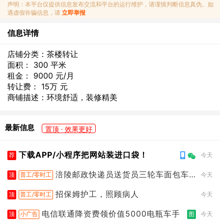
声明：本平台仅提供信息发布交流和平台的运行维护，请谨慎判断信息真伪。如
遇虚假诈骗信息，请
立即举报
信息详情
店铺分类：茶楼转让
面积： 300 平米
租金： 9000 元/月
转让费： 15万 元
商铺描述：环境舒适，装修精美
最新信息
置顶 · 效果更好
下载APP/小程序把网站装进口袋！
荐
今天
涪陵邮政快递员送货员三轮车面包车
顶
普工/零时工
今天
都行
招保姆护工，照顾病人
顶
普工/零时工
今天
电信联通降资费领价值5000电瓶车手
顶
小广告
图
今天