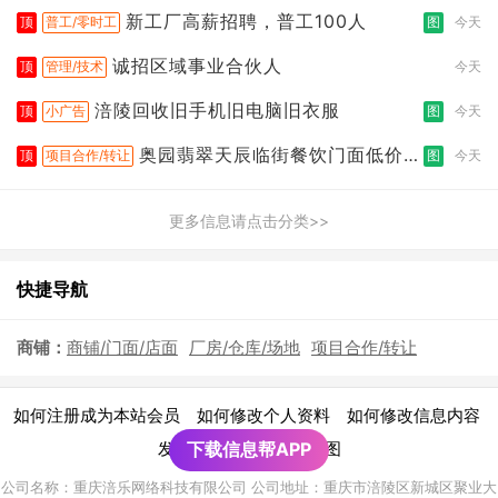
新工厂高薪招聘，普工100人
顶
普工/零时工
图
今天
诚招区域事业合伙人
顶
管理/技术
今天
涪陵回收旧手机旧电脑旧衣服
顶
小广告
图
今天
奥园翡翠天辰临街餐饮门面低价转
顶
项目合作/转让
图
今天
让
更多信息请点击分类>>
快捷导航
商铺：
商铺/门面/店面
厂房/仓库/场地
项目合作/转让
|
|
|
如何注册成为本站会员
如何修改个人资料
如何修改信息内容
|
发布广告须知
下载信息帮APP
网站地图
公司名称：重庆涪乐网络科技有限公司 公司地址：重庆市涪陵区新城区聚业大