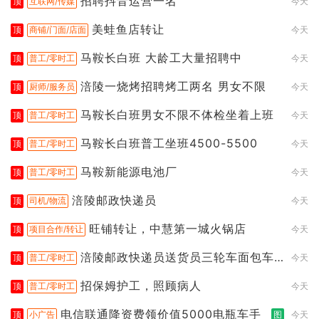
招聘抖音运营一名
顶
互联网/传媒
今天
美蛙鱼店转让
顶
商铺/门面/店面
今天
马鞍长白班 大龄工大量招聘中
顶
普工/零时工
今天
涪陵一烧烤招聘烤工两名 男女不限
顶
厨师/服务员
今天
马鞍长白班男女不限不体检坐着上班
顶
普工/零时工
今天
马鞍长白班普工坐班4500-5500
顶
普工/零时工
今天
马鞍新能源电池厂
顶
普工/零时工
今天
涪陵邮政快递员
顶
司机/物流
今天
旺铺转让，中慧第一城火锅店
顶
项目合作/转让
今天
涪陵邮政快递员送货员三轮车面包车
顶
普工/零时工
今天
都行
招保姆护工，照顾病人
顶
普工/零时工
今天
电信联通降资费领价值5000电瓶车手
顶
小广告
图
今天