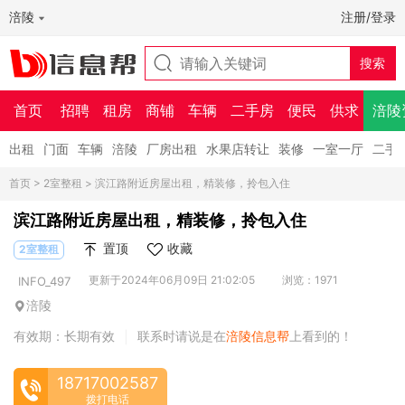
涪陵
注册/登录
首页
招聘
租房
商铺
车辆
二手房
便民
供求
涪陵
出租
门面
车辆
涪陵
厂房出租
水果店转让
装修
一室一厅
二手
首页
>
2室整租
> 滨江路附近房屋出租，精装修，拎包入住
滨江路附近房屋出租，精装修，拎包入住
置顶
收藏
2室整租
更新于2024年06月09日 21:02:05
浏览：1971
INFO_497
涪陵
有效期：长期有效
联系时请说是在
涪陵信息帮
上看到的！
|
18717002587
拨打电话