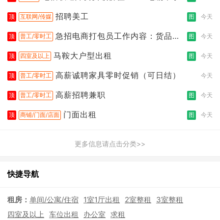
招聘美工
顶
互联网/传媒
图
今天
急招电商打包员工作内容：货品分
顶
普工/零时工
图
今天
拣打包
马鞍大户型出租
顶
四室及以上
图
今天
高薪诚聘家具零时促销（可日结）
顶
普工/零时工
今天
高薪招聘兼职
顶
普工/零时工
图
今天
门面出租
顶
商铺/门面/店面
图
今天
更多信息请点击分类>>
快捷导航
租房：
单间/公寓/住宿
1室1厅出租
2室整租
3室整租
四室及以上
车位出租
办公室
求租