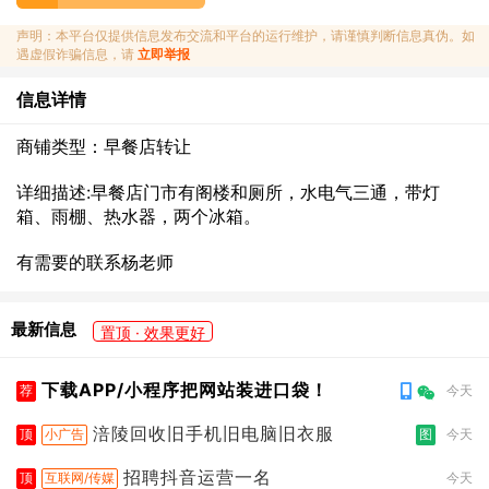
声明：本平台仅提供信息发布交流和平台的运行维护，请谨慎判断信息真伪。如
遇虚假诈骗信息，请
立即举报
信息详情
商铺类型：早餐店转让
详细描述:早餐店门市有阁楼和厕所，水电气三通，带灯
箱、雨棚、热水器，两个冰箱。
有需要的联系杨老师
最新信息
置顶 · 效果更好
下载APP/小程序把网站装进口袋！
荐
今天
涪陵回收旧手机旧电脑旧衣服
顶
小广告
图
今天
招聘抖音运营一名
顶
互联网/传媒
今天