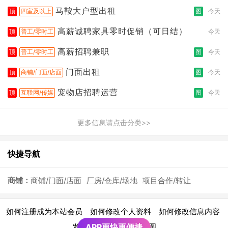
拣打包
马鞍大户型出租
顶
四室及以上
图
今天
高薪诚聘家具零时促销（可日结）
顶
普工/零时工
今天
高薪招聘兼职
顶
普工/零时工
图
今天
门面出租
顶
商铺/门面/店面
图
今天
宠物店招聘运营
顶
互联网/传媒
图
今天
更多信息请点击分类>>
快捷导航
商铺：
商铺/门面/店面
厂房/仓库/场地
项目合作/转让
|
|
|
如何注册成为本站会员
如何修改个人资料
如何修改信息内容
|
发布广告须知
APP更快更便捷
网站地图