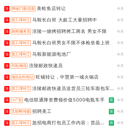
美蛙鱼店转让
顶
商铺/门面/店面
今天
马鞍长白班 大龄工大量招聘中
顶
普工/零时工
今天
涪陵一烧烤招聘烤工两名 男女不限
顶
厨师/服务员
今天
马鞍长白班男女不限不体检坐着上班
顶
普工/零时工
今天
马鞍新能源电池厂
顶
普工/零时工
今天
涪陵邮政快递员
顶
司机/物流
今天
旺铺转让，中慧第一城火锅店
顶
项目合作/转让
今天
涪陵邮政快递员送货员三轮车面包车
顶
普工/零时工
今天
都行
电信联通降资费领价值5000电瓶车手
顶
小广告
图
今天
招聘美工
顶
互联网/传媒
图
今天
急招电商打包员工作内容：货品分
顶
普工/零时工
图
今天