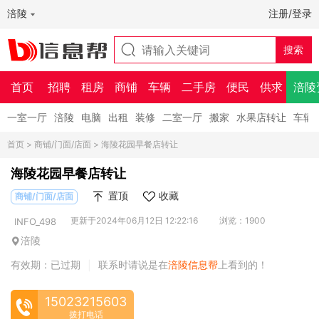
涪陵
注册/登录
首页
招聘
租房
商铺
车辆
二手房
便民
供求
涪陵
一室一厅
涪陵
电脑
出租
装修
二室一厅
搬家
水果店转让
车辆
首页
>
商铺/门面/店面
> 海陵花园早餐店转让
海陵花园早餐店转让
置顶
收藏
商铺/门面/店面
更新于2024年06月12日 12:22:16
浏览：1900
INFO_498
涪陵
有效期：已过期
联系时请说是在
涪陵信息帮
上看到的！
|
15023215603
拨打电话