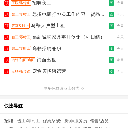
招聘美工
顶
互联网/传媒
图
今天
急招电商打包员工作内容：货品分
顶
普工/零时工
图
今天
拣打包
马鞍大户型出租
顶
四室及以上
图
今天
高薪诚聘家具零时促销（可日结）
顶
普工/零时工
今天
高薪招聘兼职
顶
普工/零时工
图
今天
门面出租
顶
商铺/门面/店面
图
今天
宠物店招聘运营
顶
互联网/传媒
图
今天
更多信息请点击分类>>
快捷导航
招聘：
普工/零时工
保姆/家政
厨师/服务员
销售/店员