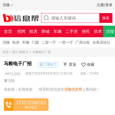
涪陵
注册/登录
首页
招聘
租房
商铺
车辆
二手房
便民
供求
涪陵
涪陵
租房
车辆
门面
二室一厅
一室一厅
厂房出租
水果店转让
首页
>
普工/零时工
> 马鞍电子厂招
马鞍电子厂招
置顶
收藏
普工/零时工
更新于2024年06月16日 12:40:38
浏览：11449
INFO_509
涪陵
有效期：长期有效
联系时请说是在
涪陵信息帮
上看到的！
|
17353288793
拨打电话