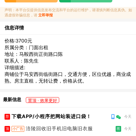
声明：本平台仅提供信息发布交流和平台的运行维护，请谨慎判断信息真伪。如
遇虚假诈骗信息，请
立即举报
信息详情
价格:3700元
所属分类：门面出租
地址：马鞍西街正街路口陈
联系人：陈先生
详细描述:
商铺位于马安西街临街路口，交通方便，区位优越，商业成
熟。房主直租，无转让费，价格从优。
最新信息
置顶 · 效果更好
下载APP/小程序把网站装进口袋！
荐
今天
涪陵回收旧手机旧电脑旧衣服
顶
小广告
图
今天