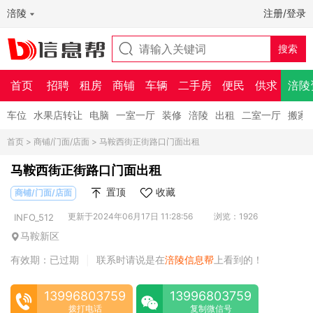
涪陵
注册/登录
首页
招聘
租房
商铺
车辆
二手房
便民
供求
涪陵
车位
水果店转让
电脑
一室一厅
装修
涪陵
出租
二室一厅
搬家
首页
>
商铺/门面/店面
> 马鞍西街正街路口门面出租
马鞍西街正街路口门面出租
置顶
收藏
商铺/门面/店面
更新于2024年06月17日 11:28:56
浏览：1926
INFO_512
马鞍新区
有效期：已过期
联系时请说是在
涪陵信息帮
上看到的！
|
13996803759
13996803759
拨打电话
复制微信号