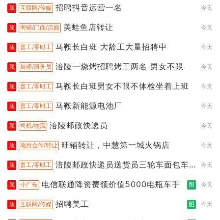
招聘抖音运营一名
顶
互联网/传媒
今天
美蛙鱼店转让
顶
商铺/门面/店面
今天
马鞍长白班 大龄工大量招聘中
顶
普工/零时工
今天
涪陵一烧烤招聘烤工两名 男女不限
顶
厨师/服务员
今天
马鞍长白班男女不限不体检坐着上班
顶
普工/零时工
今天
马鞍新能源电池厂
顶
普工/零时工
今天
涪陵邮政快递员
顶
司机/物流
今天
旺铺转让，中慧第一城火锅店
顶
项目合作/转让
今天
涪陵邮政快递员送货员三轮车面包车
顶
普工/零时工
今天
都行
电信联通降资费领价值5000电瓶车手
顶
小广告
图
今天
招聘美工
顶
互联网/传媒
图
今天