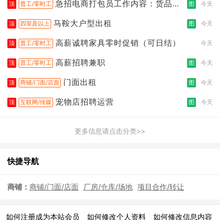
急招电商打包员工作内容：货品分
顶
普工/零时工
图
今天
拣打包
马鞍大户型出租
顶
四室及以上
图
今天
高薪诚聘家具零时促销（可日结）
顶
普工/零时工
今天
高薪招聘兼职
顶
普工/零时工
图
今天
门面出租
顶
商铺/门面/店面
图
今天
宠物店招聘运营
顶
互联网/传媒
图
今天
更多信息请点击分类>>
快捷导航
商铺：
商铺/门面/店面
厂房/仓库/场地
项目合作/转让
|
|
|
如何注册成为本站会员
如何修改个人资料
如何修改信息内容